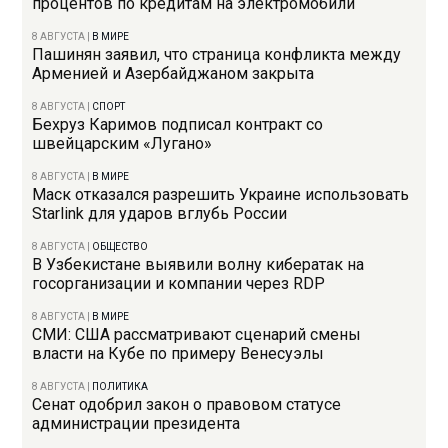
процентов по кредитам на электромобили
8 АВГУСТА
|
В МИРЕ
Пашинян заявил, что страница конфликта между
Арменией и Азербайджаном закрыта
8 АВГУСТА
|
СПОРТ
Бехруз Каримов подписал контракт со
швейцарским «Лугано»
8 АВГУСТА
|
В МИРЕ
Маск отказался разрешить Украине использовать
Starlink для ударов вглубь России
8 АВГУСТА
|
ОБЩЕСТВО
В Узбекистане выявили волну кибератак на
госорганизации и компании через RDP
8 АВГУСТА
|
В МИРЕ
СМИ: США рассматривают сценарий смены
власти на Кубе по примеру Венесуэлы
8 АВГУСТА
|
ПОЛИТИКА
Сенат одобрил закон о правовом статусе
администрации президента