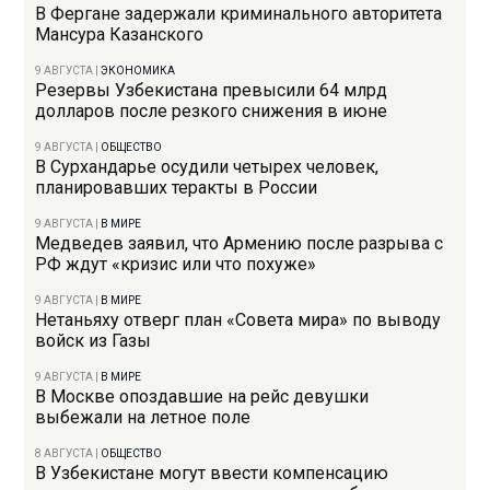
В Фергане задержали криминального авторитета
Мансура Казанского
9 АВГУСТА
|
ЭКОНОМИКА
Резервы Узбекистана превысили 64 млрд
долларов после резкого снижения в июне
9 АВГУСТА
|
ОБЩЕСТВО
В Сурхандарье осудили четырех человек,
планировавших теракты в России
9 АВГУСТА
|
В МИРЕ
Медведев заявил, что Армению после разрыва с
РФ ждут «кризис или что похуже»
9 АВГУСТА
|
В МИРЕ
Нетаньяху отверг план «Совета мира» по выводу
войск из Газы
9 АВГУСТА
|
В МИРЕ
В Москве опоздавшие на рейс девушки
выбежали на летное поле
8 АВГУСТА
|
ОБЩЕСТВО
В Узбекистане могут ввести компенсацию