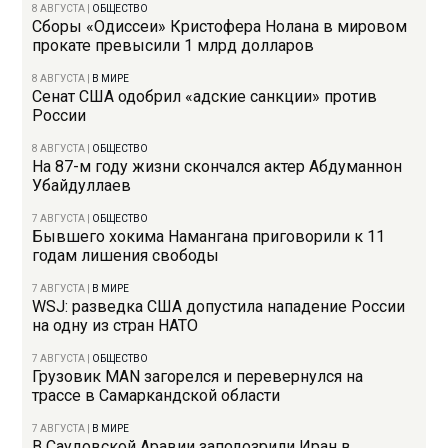
8 АВГУСТА
|
ОБЩЕСТВО
Сборы «Одиссеи» Кристофера Нолана в мировом
прокате превысили 1 млрд долларов
8 АВГУСТА
|
В МИРЕ
Сенат США одобрил «адские санкции» против
России
8 АВГУСТА
|
ОБЩЕСТВО
На 87-м году жизни скончался актер Абдуманнон
Убайдуллаев
7 АВГУСТА
|
ОБЩЕСТВО
Бывшего хокима Намангана приговорили к 11
годам лишения свободы
7 АВГУСТА
|
В МИРЕ
WSJ: разведка США допустила нападение России
на одну из стран НАТО
7 АВГУСТА
|
ОБЩЕСТВО
Грузовик MAN загорелся и перевернулся на
трассе в Самаркандской области
7 АВГУСТА
|
В МИРЕ
В Саудовской Аравии заподозрили Иран в