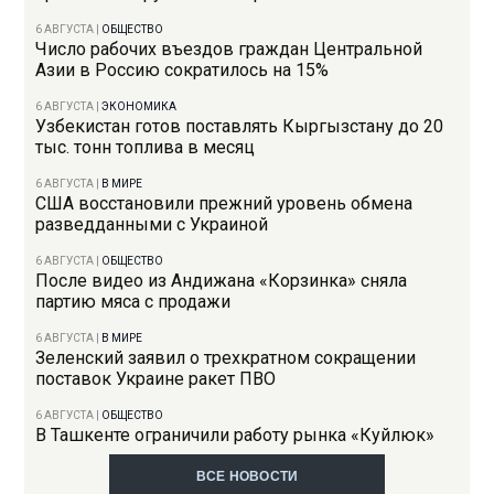
6 АВГУСТА
|
ОБЩЕСТВО
Число рабочих въездов граждан Центральной
Азии в Россию сократилось на 15%
6 АВГУСТА
|
ЭКОНОМИКА
Узбекистан готов поставлять Кыргызстану до 20
тыс. тонн топлива в месяц
6 АВГУСТА
|
В МИРЕ
США восстановили прежний уровень обмена
разведданными с Украиной
6 АВГУСТА
|
ОБЩЕСТВО
После видео из Андижана «Корзинка» сняла
партию мяса с продажи
6 АВГУСТА
|
В МИРЕ
Зеленский заявил о трехкратном сокращении
поставок Украине ракет ПВО
6 АВГУСТА
|
ОБЩЕСТВО
В Ташкенте ограничили работу рынка «Куйлюк»
ВСЕ НОВОСТИ