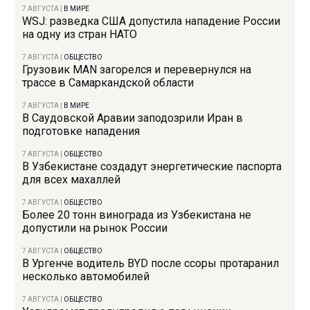
7 АВГУСТА
|
В МИРЕ
WSJ: разведка США допустила нападение России
на одну из стран НАТО
7 АВГУСТА
|
ОБЩЕСТВО
Грузовик MAN загорелся и перевернулся на
трассе в Самаркандской области
7 АВГУСТА
|
В МИРЕ
В Саудовской Аравии заподозрили Иран в
подготовке нападения
7 АВГУСТА
|
ОБЩЕСТВО
В Узбекистане создадут энергетические паспорта
для всех махаллей
7 АВГУСТА
|
ОБЩЕСТВО
Более 20 тонн винограда из Узбекистана не
допустили на рынок России
7 АВГУСТА
|
ОБЩЕСТВО
В Ургенче водитель BYD после ссоры протаранил
несколько автомобилей
7 АВГУСТА
|
ОБЩЕСТВО