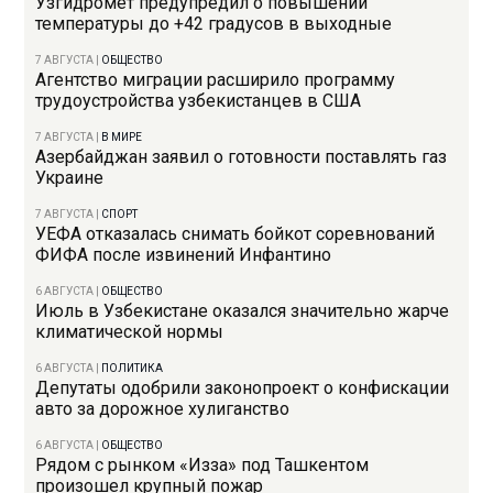
Узгидромет предупредил о повышении
температуры до +42 градусов в выходные
7 АВГУСТА
|
ОБЩЕСТВО
Агентство миграции расширило программу
трудоустройства узбекистанцев в США
7 АВГУСТА
|
В МИРЕ
Азербайджан заявил о готовности поставлять газ
Украине
7 АВГУСТА
|
СПОРТ
УЕФА отказалась снимать бойкот соревнований
ФИФА после извинений Инфантино
6 АВГУСТА
|
ОБЩЕСТВО
Июль в Узбекистане оказался значительно жарче
климатической нормы
6 АВГУСТА
|
ПОЛИТИКА
Депутаты одобрили законопроект о конфискации
авто за дорожное хулиганство
6 АВГУСТА
|
ОБЩЕСТВО
Рядом с рынком «Изза» под Ташкентом
произошел крупный пожар