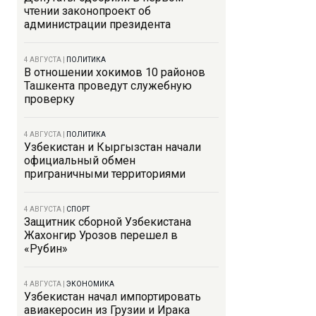
чтении законопроект об
администрации президента
4 АВГУСТА
|
ПОЛИТИКА
В отношении хокимов 10 районов
Ташкента проведут служебную
проверку
4 АВГУСТА
|
ПОЛИТИКА
Узбекистан и Кыргызстан начали
официальный обмен
приграничными территориями
4 АВГУСТА
|
СПОРТ
Защитник сборной Узбекистана
Жахонгир Урозов перешел в
«Рубин»
4 АВГУСТА
|
ЭКОНОМИКА
Узбекистан начал импортировать
авиакеросин из Грузии и Ирака