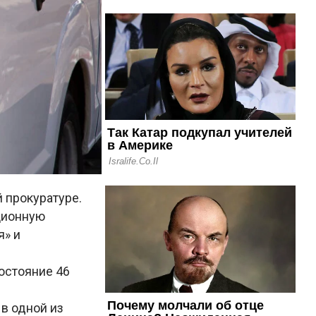
 прокуратуре.
ционную
я» и
остояние 46
в одной из