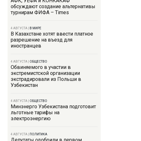
АФК, УЕФА и КОНКАКАФ
обсуждают создание альтернативы
турнирам ФИФА – Times
4 АВГУСТА
|
В МИРЕ
В Казахстане хотят ввести платное
разрешение на въезд для
иностранцев
4 АВГУСТА
|
ОБЩЕСТВО
Обвиняемого в участии в
экстремистской организации
экстрадировали из Польши в
Узбекистан
4 АВГУСТА
|
ОБЩЕСТВО
Минэнерго Узбекистана подготовит
льготные тарифы на
электроэнергию
4 АВГУСТА
|
ПОЛИТИКА
Депутаты одобрили в первом