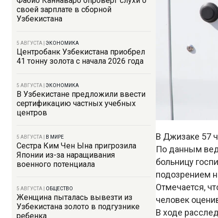
Фабио Каннаваро опроверг слухи о
своей зарплате в сборной
Узбекистана
5 АВГУСТА
|
ЭКОНОМИКА
Центробанк Узбекистана приобрел
41 тонну золота с начала 2026 года
5 АВГУСТА
|
ЭКОНОМИКА
В Узбекистане предложили ввести
сертификацию частных учебных
центров
В Джизаке 57 ч
5 АВГУСТА
|
В МИРЕ
Сестра Ким Чен Ына пригрозила
По данным вед
Японии из-за наращивания
больницу госпи
военного потенциала
подозрением н
Отмечается, чт
5 АВГУСТА
|
ОБЩЕСТВО
Женщина пыталась вывезти из
человек оценив
Узбекистана золото в подгузнике
В ходе расслед
ребенка