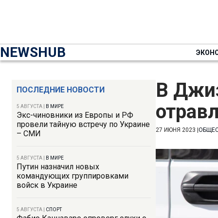
NEWSHUB
ЭКОН
В Джи
ПОСЛЕДНИЕ НОВОСТИ
отрав
5 АВГУСТА
|
В МИРЕ
Экс-чиновники из Европы и РФ
провели тайную встречу по Украине
27 ИЮНЯ 2023
|
ОБЩЕ
– СМИ
5 АВГУСТА
|
В МИРЕ
Путин назначил новых
командующих группировками
войск в Украине
5 АВГУСТА
|
СПОРТ