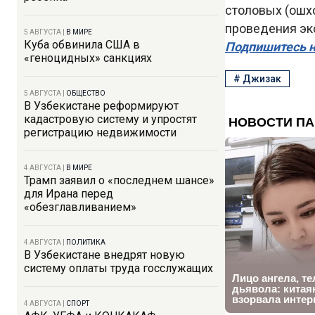
столовых (ошхо
проведения эк
5 АВГУСТА
|
В МИРЕ
Куба обвинила США в
Подпишитесь н
«геноцидных» санкциях
#
Джизак
5 АВГУСТА
|
ОБЩЕСТВО
В Узбекистане реформируют
кадастровую систему и упростят
регистрацию недвижимости
4 АВГУСТА
|
В МИРЕ
Трамп заявил о «последнем шансе»
для Ирана перед
«обезглавливанием»
4 АВГУСТА
|
ПОЛИТИКА
В Узбекистане внедрят новую
систему оплаты труда госслужащих
4 АВГУСТА
|
СПОРТ