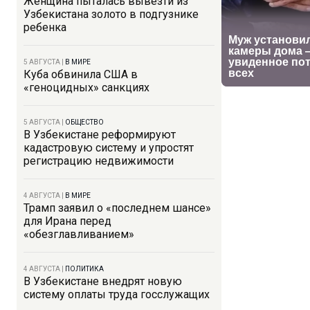
Женщина пыталась вывезти из
Узбекистана золото в подгузнике
ребенка
5 АВГУСТА
|
В МИРЕ
Куба обвинила США в
«геноцидных» санкциях
5 АВГУСТА
|
ОБЩЕСТВО
В Узбекистане реформируют
кадастровую систему и упростят
регистрацию недвижимости
4 АВГУСТА
|
В МИРЕ
Трамп заявил о «последнем шансе»
для Ирана перед
«обезглавливанием»
4 АВГУСТА
|
ПОЛИТИКА
В Узбекистане внедрят новую
систему оплаты труда госслужащих