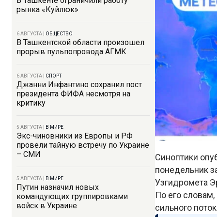
В Ташкенте ограничили работу
рынка «Куйлюк»
6 АВГУСТА
|
ОБЩЕСТВО
В Ташкентской области произошел
прорыв пульпопровода АГМК
6 АВГУСТА
|
СПОРТ
Джанни Инфантино сохранил пост
президента ФИФА несмотря на
критику
5 АВГУСТА
|
В МИРЕ
Экс-чиновники из Европы и РФ
провели тайную встречу по Украине
– СМИ
Синоптики опуб
понедельник з
5 АВГУСТА
|
В МИРЕ
Узгидромета Э
Путин назначил новых
По его словам,
командующих группировками
войск в Украине
сильного поток