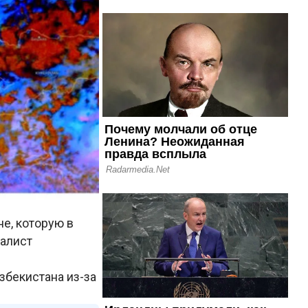
е, которую в
иалист
збекистана из-за