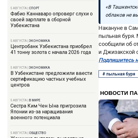
«В Ташкентск
5 АВГУСТА
|
СПОРТ
Фабио Каннаваро опроверг слухи о
облаков не в
своей зарплате в сборной
Узбекистана
Накануне в Са
пыльная буря.
5 АВГУСТА
|
ЭКОНОМИКА
сообщили об от
Центробанк Узбекистана приобрел
и Джизакской 
41 тонну золота с начала 2026 года
Подпишитесь н
5 АВГУСТА
|
ЭКОНОМИКА
В Узбекистане предложили ввести
#
пыльная буря
сертификацию частных учебных
центров
5 АВГУСТА
|
В МИРЕ
Сестра Ким Чен Ына пригрозила
Японии из-за наращивания
военного потенциала
5 АВГУСТА
|
ОБЩЕСТВО