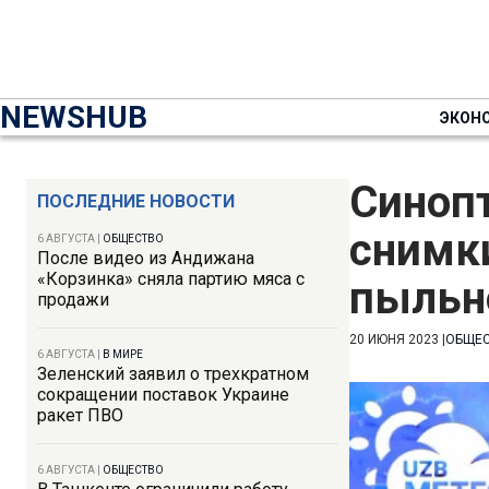
NEWSHUB
ЭКОН
Синоп
ПОСЛЕДНИЕ НОВОСТИ
снимки
6 АВГУСТА
|
ОБЩЕСТВО
После видео из Андижана
«Корзинка» сняла партию мяса с
пыльн
продажи
20 ИЮНЯ 2023
|
ОБЩЕ
6 АВГУСТА
|
В МИРЕ
Зеленский заявил о трехкратном
сокращении поставок Украине
ракет ПВО
6 АВГУСТА
|
ОБЩЕСТВО