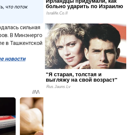
ь, что поток
юдалась сильная
ров. В Минэнерго
ле в Ташкентской
ые новости