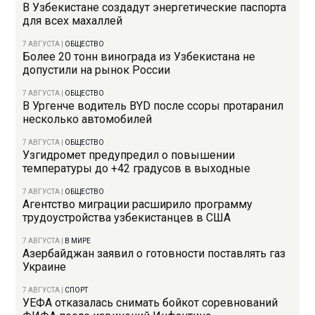
В Узбекистане создадут энергетические паспорта
для всех махаллей
7 АВГУСТА
|
ОБЩЕСТВО
Более 20 тонн винограда из Узбекистана не
допустили на рынок России
7 АВГУСТА
|
ОБЩЕСТВО
В Ургенче водитель BYD после ссоры протаранил
несколько автомобилей
7 АВГУСТА
|
ОБЩЕСТВО
Узгидромет предупредил о повышении
температуры до +42 градусов в выходные
7 АВГУСТА
|
ОБЩЕСТВО
Агентство миграции расширило программу
трудоустройства узбекистанцев в США
7 АВГУСТА
|
В МИРЕ
Азербайджан заявил о готовности поставлять газ
Украине
7 АВГУСТА
|
СПОРТ
УЕФА отказалась снимать бойкот соревнований