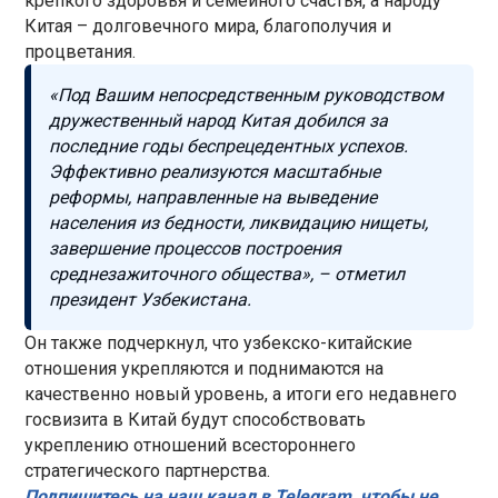
крепкого здоровья и семейного счастья, а народу
Китая – долговечного мира, благополучия и
процветания.
«Под Вашим непосредственным руководством
дружественный народ Китая добился за
последние годы беспрецедентных успехов.
Эффективно реализуются масштабные
реформы, направленные на выведение
населения из бедности, ликвидацию нищеты,
завершение процессов построения
среднезажиточного общества», – отметил
президент Узбекистана.
Он также подчеркнул, что узбекско-китайские
отношения укрепляются и поднимаются на
качественно новый уровень, а итоги его недавнего
госвизита в Китай будут способствовать
укреплению отношений всестороннего
стратегического партнерства.
Подпишитесь на наш канал в Telegram, чтобы не