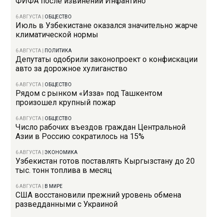
ФИФА после извинений Инфантино
6 АВГУСТА
|
ОБЩЕСТВО
Июль в Узбекистане оказался значительно жарче
климатической нормы
6 АВГУСТА
|
ПОЛИТИКА
Депутаты одобрили законопроект о конфискации
авто за дорожное хулиганство
6 АВГУСТА
|
ОБЩЕСТВО
Рядом с рынком «Изза» под Ташкентом
произошел крупный пожар
6 АВГУСТА
|
ОБЩЕСТВО
Число рабочих въездов граждан Центральной
Азии в Россию сократилось на 15%
6 АВГУСТА
|
ЭКОНОМИКА
Узбекистан готов поставлять Кыргызстану до 20
тыс. тонн топлива в месяц
6 АВГУСТА
|
В МИРЕ
США восстановили прежний уровень обмена
разведданными с Украиной