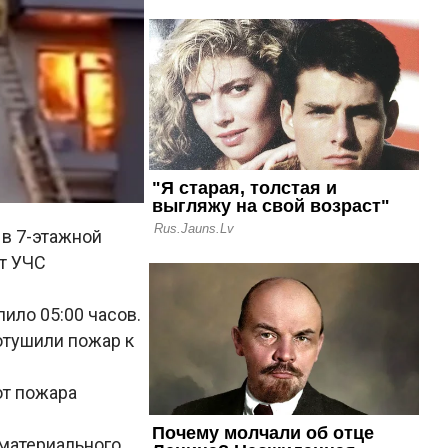
 в 7-этажной
т УЧС
ило 05:00 часов.
отушили пожар к
от пожара
 материального