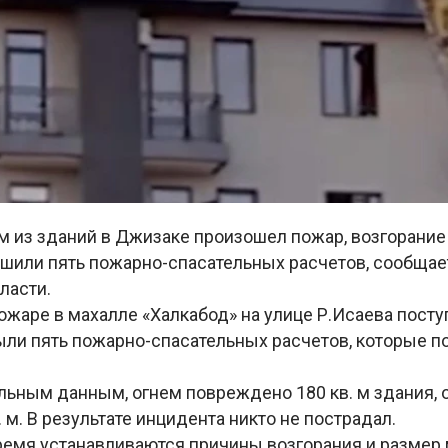
м из зданий в Джизаке произошел пожар, возгорание
ушили пять пожарно-спасательных расчетов, сообщае
ласти.
жаре в махалле «Халкабод» на улице Р.Исаева поступ
ыли пять пожарно-спасательных расчетов, которые п
льным данным, огнем повреждено 180 кв. м здания, 
. м. В результате инцидента никто не пострадал.
ремя устанавливаются причины возгорания и размер