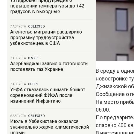
Узгидромет предупредил о
повышении температуры до +42
градусов в выходные
7 АВГУСТА
|
ОБЩЕСТВО
Агентство миграции расширило
программу трудоустройства
узбекистанцев в США
7 АВГУСТА
|
В МИРЕ
Азербайджан заявил о готовности
поставлять газ Украине
В среду в одно
новостройке т
7 АВГУСТА
|
СПОРТ
Джизакской об
УЕФА отказалась снимать бойкот
Сообщение о по
соревнований ФИФА после
извинений Инфантино
На место приб
06:00.
6 АВГУСТА
|
ОБЩЕСТВО
По предварите
Июль в Узбекистане оказался
спасено 400 кв
значительно жарче климатической
нормы
В настоящее в