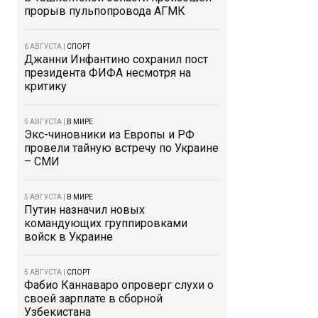
прорыв пульпопровода АГМК
6 АВГУСТА
|
СПОРТ
Джанни Инфантино сохранил пост
президента ФИФА несмотря на
критику
5 АВГУСТА
|
В МИРЕ
Экс-чиновники из Европы и РФ
провели тайную встречу по Украине
– СМИ
5 АВГУСТА
|
В МИРЕ
Путин назначил новых
командующих группировками
войск в Украине
5 АВГУСТА
|
СПОРТ
Фабио Каннаваро опроверг слухи о
своей зарплате в сборной
Узбекистана