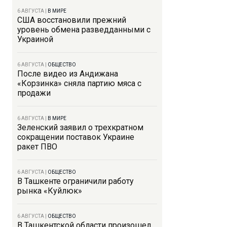
6 АВГУСТА
|
В МИРЕ
США восстановили прежний
уровень обмена разведданными с
Украиной
6 АВГУСТА
|
ОБЩЕСТВО
После видео из Андижана
«Корзинка» сняла партию мяса с
продажи
6 АВГУСТА
|
В МИРЕ
Зеленский заявил о трехкратном
сокращении поставок Украине
ракет ПВО
6 АВГУСТА
|
ОБЩЕСТВО
В Ташкенте ограничили работу
рынка «Куйлюк»
6 АВГУСТА
|
ОБЩЕСТВО
В Ташкентской области произошел