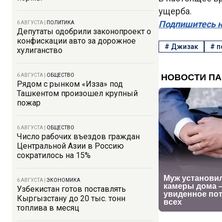
ущерба.
Подпишитесь н
6 АВГУСТА
|
ПОЛИТИКА
Депутаты одобрили законопроект о
конфискации авто за дорожное
#
Джизак
#
п
хулиганство
6 АВГУСТА
|
ОБЩЕСТВО
Рядом с рынком «Изза» под
Ташкентом произошел крупный
пожар
6 АВГУСТА
|
ОБЩЕСТВО
Число рабочих въездов граждан
Центральной Азии в Россию
сократилось на 15%
6 АВГУСТА
|
ЭКОНОМИКА
Узбекистан готов поставлять
Кыргызстану до 20 тыс. тонн
топлива в месяц