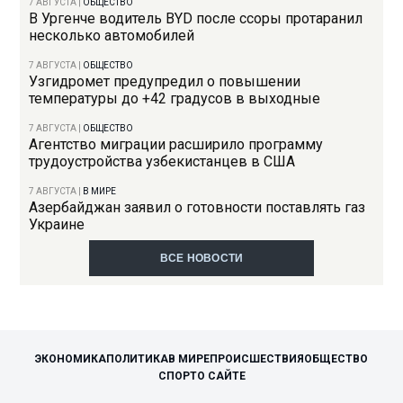
7 АВГУСТА
|
ОБЩЕСТВО
В Ургенче водитель BYD после ссоры протаранил
несколько автомобилей
7 АВГУСТА
|
ОБЩЕСТВО
Узгидромет предупредил о повышении
температуры до +42 градусов в выходные
7 АВГУСТА
|
ОБЩЕСТВО
Агентство миграции расширило программу
трудоустройства узбекистанцев в США
7 АВГУСТА
|
В МИРЕ
Азербайджан заявил о готовности поставлять газ
Украине
ВСЕ НОВОСТИ
ЭКОНОМИКА
ПОЛИТИКА
В МИРЕ
ПРОИСШЕСТВИЯ
ОБЩЕСТВО
СПОРТ
О САЙТЕ