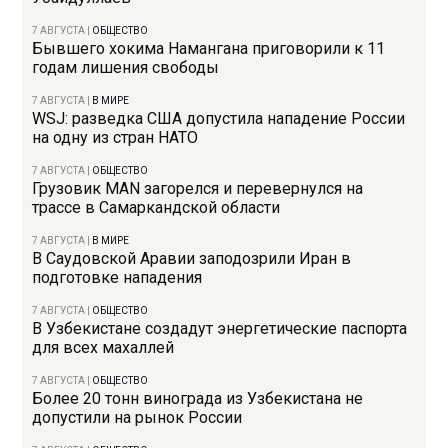
7 АВГУСТА
|
ОБЩЕСТВО
Бывшего хокима Намангана приговорили к 11
годам лишения свободы
7 АВГУСТА
|
В МИРЕ
WSJ: разведка США допустила нападение России
на одну из стран НАТО
7 АВГУСТА
|
ОБЩЕСТВО
Грузовик MAN загорелся и перевернулся на
трассе в Самаркандской области
7 АВГУСТА
|
В МИРЕ
В Саудовской Аравии заподозрили Иран в
подготовке нападения
7 АВГУСТА
|
ОБЩЕСТВО
В Узбекистане создадут энергетические паспорта
для всех махаллей
7 АВГУСТА
|
ОБЩЕСТВО
Более 20 тонн винограда из Узбекистана не
допустили на рынок России