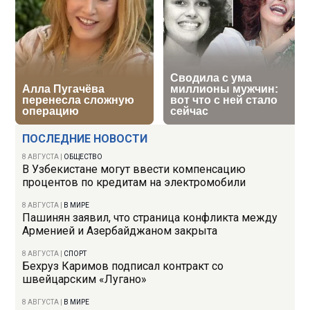
ПОСЛЕДНИЕ НОВОСТИ
8 АВГУСТА
|
ОБЩЕСТВО
В Узбекистане могут ввести компенсацию
процентов по кредитам на электромобили
8 АВГУСТА
|
В МИРЕ
Пашинян заявил, что страница конфликта между
Арменией и Азербайджаном закрыта
8 АВГУСТА
|
СПОРТ
Бехруз Каримов подписал контракт со
швейцарским «Лугано»
8 АВГУСТА
|
В МИРЕ