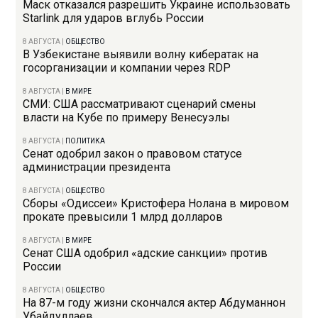
Маск отказался разрешить Украине использовать
Starlink для ударов вглубь России
8 АВГУСТА
|
ОБЩЕСТВО
В Узбекистане выявили волну кибератак на
госорганизации и компании через RDP
8 АВГУСТА
|
В МИРЕ
СМИ: США рассматривают сценарий смены
власти на Кубе по примеру Венесуэлы
8 АВГУСТА
|
ПОЛИТИКА
Сенат одобрил закон о правовом статусе
администрации президента
8 АВГУСТА
|
ОБЩЕСТВО
Сборы «Одиссеи» Кристофера Нолана в мировом
прокате превысили 1 млрд долларов
8 АВГУСТА
|
В МИРЕ
Сенат США одобрил «адские санкции» против
России
8 АВГУСТА
|
ОБЩЕСТВО
На 87-м году жизни скончался актер Абдуманнон
Убайдуллаев