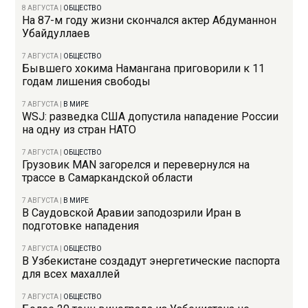
8 АВГУСТА
|
ОБЩЕСТВО
На 87-м году жизни скончался актер Абдуманнон
Убайдуллаев
7 АВГУСТА
|
ОБЩЕСТВО
Бывшего хокима Намангана приговорили к 11
годам лишения свободы
7 АВГУСТА
|
В МИРЕ
WSJ: разведка США допустила нападение России
на одну из стран НАТО
7 АВГУСТА
|
ОБЩЕСТВО
Грузовик MAN загорелся и перевернулся на
трассе в Самаркандской области
7 АВГУСТА
|
В МИРЕ
В Саудовской Аравии заподозрили Иран в
подготовке нападения
7 АВГУСТА
|
ОБЩЕСТВО
В Узбекистане создадут энергетические паспорта
для всех махаллей
7 АВГУСТА
|
ОБЩЕСТВО