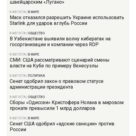
швейцарским «Лугано»
8 АВГУСТА
|
В МИРЕ
Маск отказался разрешить Украине использовать
Starlink для ударов вглубь России
8 АВГУСТА
|
ОБЩЕСТВО
В Узбекистане выявили волну кибератак на
госорганизации и компании через RDP
8 АВГУСТА
|
В МИРЕ
СМИ: США рассматривают сценарий смены
власти на Кубе по примеру Венесуэлы
8 АВГУСТА
|
ПОЛИТИКА
Сенат одобрил закон о правовом статусе
администрации президента
8 АВГУСТА
|
ОБЩЕСТВО
Сборы «Одиссеи» Кристофера Нолана в мировом
прокате превысили 1 млрд долларов
8 АВГУСТА
|
В МИРЕ
Сенат США одобрил «адские санкции» против
России