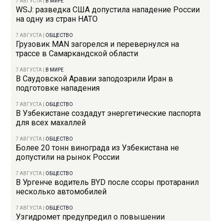
7 АВГУСТА
|
В МИРЕ
WSJ: разведка США допустила нападение России
на одну из стран НАТО
7 АВГУСТА
|
ОБЩЕСТВО
Грузовик MAN загорелся и перевернулся на
трассе в Самаркандской области
7 АВГУСТА
|
В МИРЕ
В Саудовской Аравии заподозрили Иран в
подготовке нападения
7 АВГУСТА
|
ОБЩЕСТВО
В Узбекистане создадут энергетические паспорта
для всех махаллей
7 АВГУСТА
|
ОБЩЕСТВО
Более 20 тонн винограда из Узбекистана не
допустили на рынок России
7 АВГУСТА
|
ОБЩЕСТВО
В Ургенче водитель BYD после ссоры протаранил
несколько автомобилей
7 АВГУСТА
|
ОБЩЕСТВО
Узгидромет предупредил о повышении