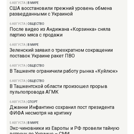
6 АВГУСТА
|
В МИРЕ
США восстановили прежний уровень обмена
разведданными с Украиной
6 АВГУСТА
|
ОБЩЕСТВО
После видео из Андижана «Корзинка» сняла
партию мяса с продажи
6 АВГУСТА
|
В МИРЕ
Зеленский заявил о трехкратном сокращении
поставок Украине ракет ПВО
6 АВГУСТА
|
ОБЩЕСТВО
В Ташкенте ограничили работу рынка «Куйлюк»
6 АВГУСТА
|
ОБЩЕСТВО
В Ташкентской области произошел прорыв
пульпопровода АГМК
6 АВГУСТА
|
СПОРТ
Джанни Инфантино сохранил пост президента
ФИФА несмотря на критику
5 АВГУСТА
|
В МИРЕ
Экс-чиновники из Европы и РФ провели тайную
встречу по Украине – СМИ