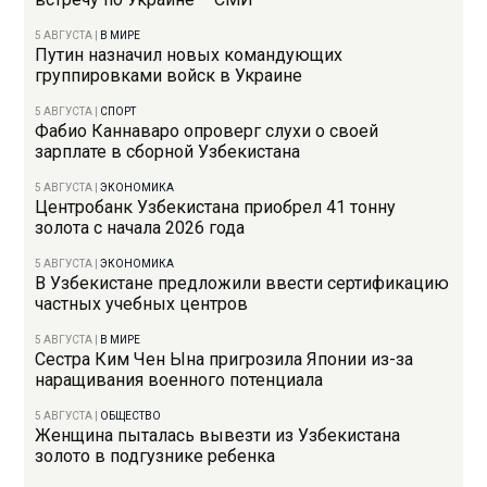
5 АВГУСТА
|
В МИРЕ
Путин назначил новых командующих
группировками войск в Украине
5 АВГУСТА
|
СПОРТ
Фабио Каннаваро опроверг слухи о своей
зарплате в сборной Узбекистана
5 АВГУСТА
|
ЭКОНОМИКА
Центробанк Узбекистана приобрел 41 тонну
золота с начала 2026 года
5 АВГУСТА
|
ЭКОНОМИКА
В Узбекистане предложили ввести сертификацию
частных учебных центров
5 АВГУСТА
|
В МИРЕ
Сестра Ким Чен Ына пригрозила Японии из-за
наращивания военного потенциала
5 АВГУСТА
|
ОБЩЕСТВО
Женщина пыталась вывезти из Узбекистана
золото в подгузнике ребенка