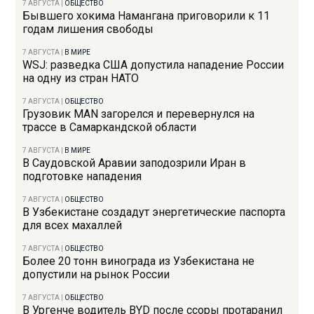
7 АВГУСТА
|
ОБЩЕСТВО
Бывшего хокима Намангана приговорили к 11
годам лишения свободы
7 АВГУСТА
|
В МИРЕ
WSJ: разведка США допустила нападение России
на одну из стран НАТО
7 АВГУСТА
|
ОБЩЕСТВО
Грузовик MAN загорелся и перевернулся на
трассе в Самаркандской области
7 АВГУСТА
|
В МИРЕ
В Саудовской Аравии заподозрили Иран в
подготовке нападения
7 АВГУСТА
|
ОБЩЕСТВО
В Узбекистане создадут энергетические паспорта
для всех махаллей
7 АВГУСТА
|
ОБЩЕСТВО
Более 20 тонн винограда из Узбекистана не
допустили на рынок России
7 АВГУСТА
|
ОБЩЕСТВО
В Ургенче водитель BYD после ссоры протаранил