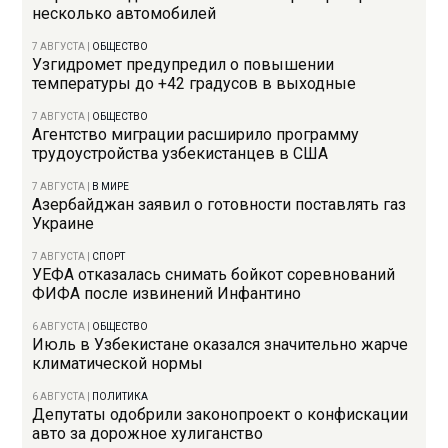
несколько автомобилей
7 АВГУСТА
|
ОБЩЕСТВО
Узгидромет предупредил о повышении
температуры до +42 градусов в выходные
7 АВГУСТА
|
ОБЩЕСТВО
Агентство миграции расширило программу
трудоустройства узбекистанцев в США
7 АВГУСТА
|
В МИРЕ
Азербайджан заявил о готовности поставлять газ
Украине
7 АВГУСТА
|
СПОРТ
УЕФА отказалась снимать бойкот соревнований
ФИФА после извинений Инфантино
6 АВГУСТА
|
ОБЩЕСТВО
Июль в Узбекистане оказался значительно жарче
климатической нормы
6 АВГУСТА
|
ПОЛИТИКА
Депутаты одобрили законопроект о конфискации
авто за дорожное хулиганство