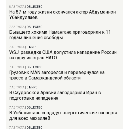
8 АВГУСТА
|
ОБЩЕСТВО
На 87-м году жизни скончался актер Абдуманнон
Убайдуллаев
7 АВГУСТА
|
ОБЩЕСТВО
Бывшего хокима Намангана приговорили к 11
годам лишения свободы
7 АВГУСТА
|
В МИРЕ
WSJ: разведка США допустила нападение России
на одну из стран НАТО
7 АВГУСТА
|
ОБЩЕСТВО
Грузовик MAN загорелся и перевернулся на
трассе в Самаркандской области
7 АВГУСТА
|
В МИРЕ
В Саудовской Аравии заподозрили Иран в
подготовке нападения
7 АВГУСТА
|
ОБЩЕСТВО
В Узбекистане создадут энергетические паспорта
для всех махаллей
7 АВГУСТА
|
ОБЩЕСТВО