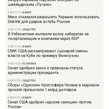
швейцарским «Лугано»
8 АВГУСТА
|
В МИРЕ
Маск отказался разрешить Украине использовать
Starlink для ударов вглубь России
8 АВГУСТА
|
ОБЩЕСТВО
В Узбекистане выявили волну кибератак на
госорганизации и компании через RDP
8 АВГУСТА
|
В МИРЕ
СМИ: США рассматривают сценарий смены
власти на Кубе по примеру Венесуэлы
8 АВГУСТА
|
ПОЛИТИКА
Сенат одобрил закон о правовом статусе
администрации президента
8 АВГУСТА
|
ОБЩЕСТВО
Сборы «Одиссеи» Кристофера Нолана в мировом
прокате превысили 1 млрд долларов
8 АВГУСТА
|
В МИРЕ
Сенат США одобрил «адские санкции» против
России