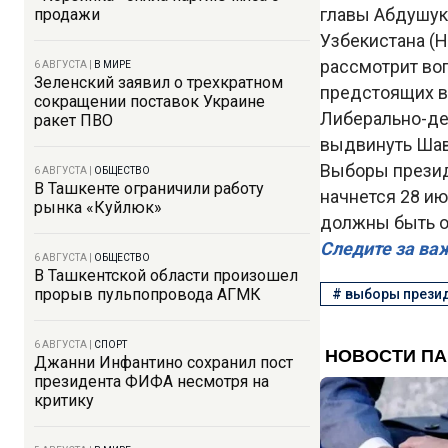
главы Абдушук
продажи
Узбекистана (Н
рассмотрит во
6 АВГУСТА
|
В МИРЕ
Зеленский заявил о трехкратном
предстоящих в
сокращении поставок Украине
Либерально-де
ракет ПВО
выдвинуть Шав
Выборы презид
6 АВГУСТА
|
ОБЩЕСТВО
В Ташкенте ограничили работу
начнется 28 ию
рынка «Куйлюк»
должны быть о
Следите за ва
6 АВГУСТА
|
ОБЩЕСТВО
В Ташкентской области произошел
прорыв пульпопровода АГМК
#
выборы прези
6 АВГУСТА
|
СПОРТ
Джанни Инфантино сохранил пост
президента ФИФА несмотря на
критику