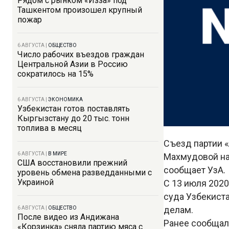
Рядом с рынком «Изза» под
Ташкентом произошел крупный
пожар
6 АВГУСТА
|
ОБЩЕСТВО
Число рабочих въездов граждан
Центральной Азии в Россию
сократилось на 15%
6 АВГУСТА
|
ЭКОНОМИКА
Узбекистан готов поставлять
Кыргызстану до 20 тыс. тонн
топлива в месяц
Съезд партии 
6 АВГУСТА
|
В МИРЕ
Махмудовой на
США восстановили прежний
сообщает УзА.
уровень обмена разведданными с
Украиной
С 13 июля 202
суда Узбекист
делам.
6 АВГУСТА
|
ОБЩЕСТВО
После видео из Андижана
Ранее сообщало
«Корзинка» сняла партию мяса с