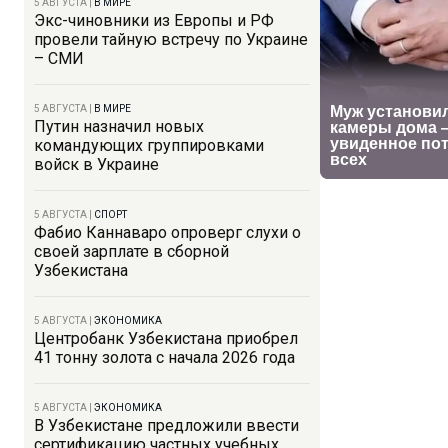
5 АВГУСТА
|
В МИРЕ
Экс-чиновники из Европы и РФ
провели тайную встречу по Украине
– СМИ
5 АВГУСТА
|
В МИРЕ
Путин назначил новых
командующих группировками
войск в Украине
5 АВГУСТА
|
СПОРТ
Фабио Каннаваро опроверг слухи о
своей зарплате в сборной
Узбекистана
5 АВГУСТА
|
ЭКОНОМИКА
Центробанк Узбекистана приобрел
41 тонну золота с начала 2026 года
5 АВГУСТА
|
ЭКОНОМИКА
В Узбекистане предложили ввести
сертификацию частных учебных