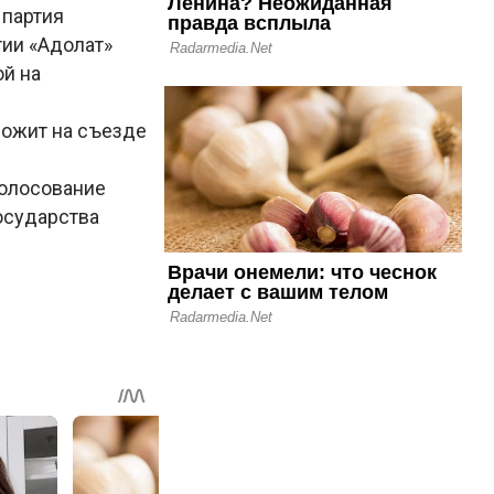
 партия
тии «Адолат»
й на
ложит на съезде
голосование
осударства