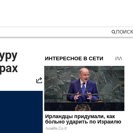
ПОИСК
уру
рах