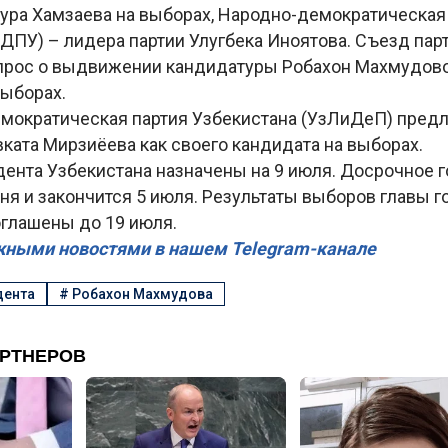
ура Хамзаева на выборах, Народно-демократическая
ДПУ) – лидера партии Улугбека Иноятова. Съезд пар
прос о выдвижении кандидатуры Робахон Махмудово
ыборах.
мократическая партия Узбекистана (УзЛиДеП) пред
ката Мирзиёева как своего кандидата на выборах.
ента Узбекистана назначены на 9 июля. Досрочное 
ня и закончится 5 июля. Результаты выборов главы г
глашены до 19 июля.
жными новостями в нашем Telegram-канале
дента
#
Робахон Махмудова