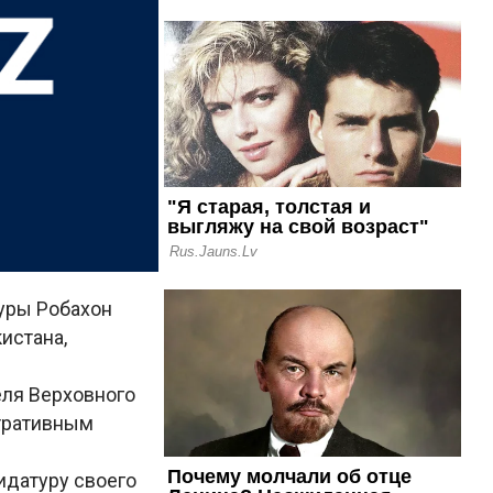
уры Робахон
истана,
еля Верховного
стративным
идатуру своего