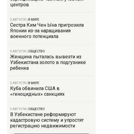
центров
5 АВГУСТА
|
В МИРЕ
Сестра Ким Чен Ына пригрозила
Японии из-за наращивания
военного потенциала
5 АВГУСТА
|
ОБЩЕСТВО
Женщина пыталась вывезти из
Узбекистана золото в подгузнике
ребенка
5 АВГУСТА
|
В МИРЕ
Куба обвинила США в
«геноцидных» санкциях
5 АВГУСТА
|
ОБЩЕСТВО
В Узбекистане реформируют
кадастровую систему и упростят
регистрацию недвижимости