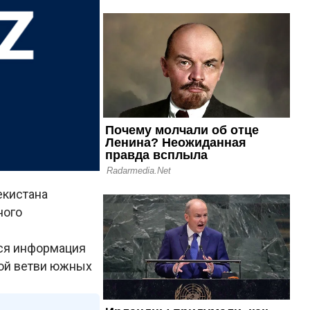
екистана
ного
тся информация
ной ветви южных