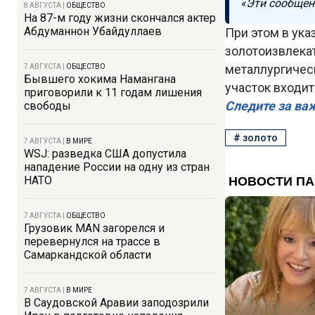
«Эти сообщени
8 АВГУСТА
|
ОБЩЕСТВО
На 87-м году жизни скончался актер
Абдуманнон Убайдуллаев
При этом в ук
золотоизвлека
металлургическ
7 АВГУСТА
|
ОБЩЕСТВО
Бывшего хокима Намангана
участок входит
приговорили к 11 годам лишения
Следите за ва
свободы
#
золото
7 АВГУСТА
|
В МИРЕ
WSJ: разведка США допустила
нападение России на одну из стран
НАТО
7 АВГУСТА
|
ОБЩЕСТВО
Грузовик MAN загорелся и
перевернулся на трассе в
Самаркандской области
7 АВГУСТА
|
В МИРЕ
В Саудовской Аравии заподозрили