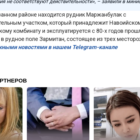
я не соответствуют действительности», – заявили в минис
азанном районе находится рудник Маржанбулак с
тельным участком, который принадлежит Навоийском
ому комбинату и эксплуатируется с 80-х годов прош
 в рудное поле Зармитан, состоящее из трех местор
жными новостями в нашем Telegram-канале