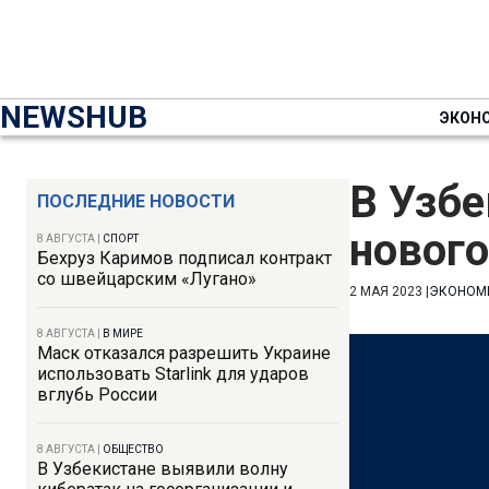
NEWSHUB
ЭКОН
В Узбе
ПОСЛЕДНИЕ НОВОСТИ
новог
8 АВГУСТА
|
СПОРТ
Бехруз Каримов подписал контракт
со швейцарским «Лугано»
2 МАЯ 2023
|
ЭКОНОМ
8 АВГУСТА
|
В МИРЕ
Маск отказался разрешить Украине
использовать Starlink для ударов
вглубь России
8 АВГУСТА
|
ОБЩЕСТВО
В Узбекистане выявили волну