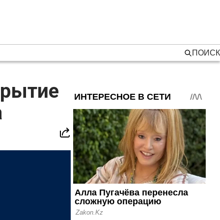
ПОИСК
крытие
а