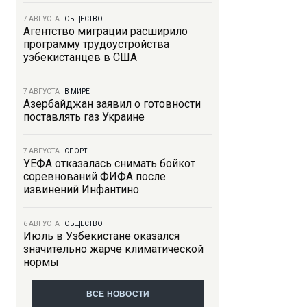
7 АВГУСТА
|
ОБЩЕСТВО
Агентство миграции расширило
программу трудоустройства
узбекистанцев в США
7 АВГУСТА
|
В МИРЕ
Азербайджан заявил о готовности
поставлять газ Украине
7 АВГУСТА
|
СПОРТ
УЕФА отказалась снимать бойкот
соревнований ФИФА после
извинений Инфантино
6 АВГУСТА
|
ОБЩЕСТВО
Июль в Узбекистане оказался
значительно жарче климатической
нормы
ВСЕ НОВОСТИ