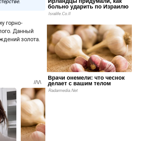
терстве.
у горно-
лого. Данный
ождений золота.