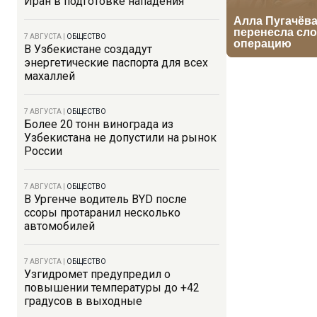
Иран в подготовке нападения
7 АВГУСТА
|
ОБЩЕСТВО
В Узбекистане создадут
энергетические паспорта для всех
махаллей
7 АВГУСТА
|
ОБЩЕСТВО
Более 20 тонн винограда из
Узбекистана не допустили на рынок
России
7 АВГУСТА
|
ОБЩЕСТВО
В Ургенче водитель BYD после
ссоры протаранил несколько
автомобилей
7 АВГУСТА
|
ОБЩЕСТВО
Узгидромет предупредил о
повышении температуры до +42
градусов в выходные