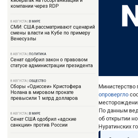
кибератак на госорганизации и
компании через RDP
8 АВГУСТА
|
В МИРЕ
СМИ: США рассматривают сценарий
смены власти на Кубе по примеру
Венесуэлы
8 АВГУСТА
|
ПОЛИТИКА
Сенат одобрил закон о правовом
статусе администрации президента
8 АВГУСТА
|
ОБЩЕСТВО
Министерство 
Сборы «Одиссеи» Кристофера
Нолана в мировом прокате
опровергло
со
превысили 1 млрд долларов
месторождения
По данным вед
8 АВГУСТА
|
В МИРЕ
об открытии н
Сенат США одобрил «адские
санкции» против России
Нуратинских го