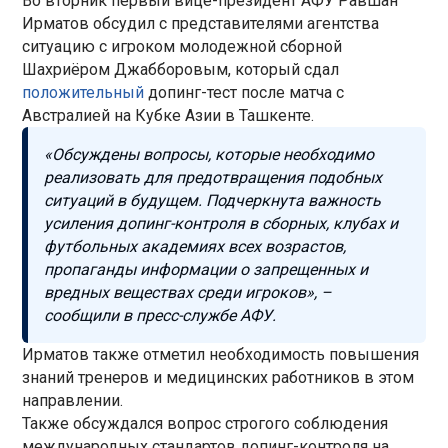
Во вторник первый вице-президент АФУ Равшан
Ирматов обсудил с представителями агентства
ситуацию с игроком молодежной сборной
Шахриёром Джабборовым, который сдал
положительный
допинг-тест после матча с
Австралией на Кубке Азии в Ташкенте.
«Обсуждены вопросы, которые необходимо
реализовать для предотвращения подобных
ситуаций в будущем. Подчеркнута важность
усиления допинг-контроля в сборных, клубах и
футбольных академиях всех возрастов,
пропаганды информации о запрещенных и
вредных веществах среди игроков», –
сообщили в пресс-службе АФУ.
Ирматов также отметил необходимость повышения
знаний тренеров и медицинских работников в этом
направлении.
Также обсуждался вопрос строгого соблюдения
международных стандартов допинг-контроля на