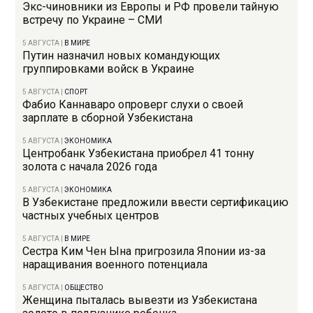
Экс-чиновники из Европы и РФ провели тайную
встречу по Украине – СМИ
5 АВГУСТА
|
В МИРЕ
Путин назначил новых командующих
группировками войск в Украине
5 АВГУСТА
|
СПОРТ
Фабио Каннаваро опроверг слухи о своей
зарплате в сборной Узбекистана
5 АВГУСТА
|
ЭКОНОМИКА
Центробанк Узбекистана приобрел 41 тонну
золота с начала 2026 года
5 АВГУСТА
|
ЭКОНОМИКА
В Узбекистане предложили ввести сертификацию
частных учебных центров
5 АВГУСТА
|
В МИРЕ
Сестра Ким Чен Ына пригрозила Японии из-за
наращивания военного потенциала
5 АВГУСТА
|
ОБЩЕСТВО
Женщина пыталась вывезти из Узбекистана