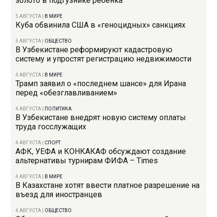
золото в подгузнике ребенка
5 АВГУСТА
|
В МИРЕ
Куба обвинила США в «геноцидных» санкциях
5 АВГУСТА
|
ОБЩЕСТВО
В Узбекистане реформируют кадастровую
систему и упростят регистрацию недвижимости
4 АВГУСТА
|
В МИРЕ
Трамп заявил о «последнем шансе» для Ирана
перед «обезглавливанием»
4 АВГУСТА
|
ПОЛИТИКА
В Узбекистане внедрят новую систему оплаты
труда госслужащих
4 АВГУСТА
|
СПОРТ
АФК, УЕФА и КОНКАКАФ обсуждают создание
альтернативы турнирам ФИФА – Times
4 АВГУСТА
|
В МИРЕ
В Казахстане хотят ввести платное разрешение на
въезд для иностранцев
4 АВГУСТА
|
ОБЩЕСТВО