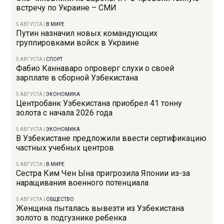
встречу по Украине – СМИ
5 АВГУСТА
|
В МИРЕ
Путин назначил новых командующих
группировками войск в Украине
5 АВГУСТА
|
СПОРТ
Фабио Каннаваро опроверг слухи о своей
зарплате в сборной Узбекистана
5 АВГУСТА
|
ЭКОНОМИКА
Центробанк Узбекистана приобрел 41 тонну
золота с начала 2026 года
5 АВГУСТА
|
ЭКОНОМИКА
В Узбекистане предложили ввести сертификацию
частных учебных центров
5 АВГУСТА
|
В МИРЕ
Сестра Ким Чен Ына пригрозила Японии из-за
наращивания военного потенциала
5 АВГУСТА
|
ОБЩЕСТВО
Женщина пыталась вывезти из Узбекистана
золото в подгузнике ребенка