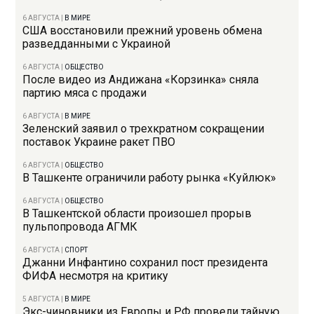
6 АВГУСТА
|
В МИРЕ
США восстановили прежний уровень обмена
разведданными с Украиной
6 АВГУСТА
|
ОБЩЕСТВО
После видео из Андижана «Корзинка» сняла
партию мяса с продажи
6 АВГУСТА
|
В МИРЕ
Зеленский заявил о трехкратном сокращении
поставок Украине ракет ПВО
6 АВГУСТА
|
ОБЩЕСТВО
В Ташкенте ограничили работу рынка «Куйлюк»
6 АВГУСТА
|
ОБЩЕСТВО
В Ташкентской области произошел прорыв
пульпопровода АГМК
6 АВГУСТА
|
СПОРТ
Джанни Инфантино сохранил пост президента
ФИФА несмотря на критику
5 АВГУСТА
|
В МИРЕ
Экс-чиновники из Европы и РФ провели тайную