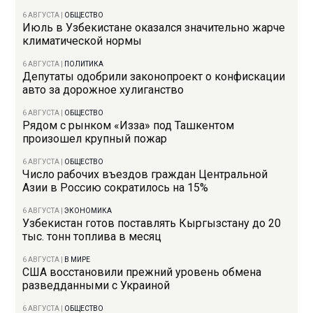
6 АВГУСТА
|
ОБЩЕСТВО
Июль в Узбекистане оказался значительно жарче
климатической нормы
6 АВГУСТА
|
ПОЛИТИКА
Депутаты одобрили законопроект о конфискации
авто за дорожное хулиганство
6 АВГУСТА
|
ОБЩЕСТВО
Рядом с рынком «Изза» под Ташкентом
произошел крупный пожар
6 АВГУСТА
|
ОБЩЕСТВО
Число рабочих въездов граждан Центральной
Азии в Россию сократилось на 15%
6 АВГУСТА
|
ЭКОНОМИКА
Узбекистан готов поставлять Кыргызстану до 20
тыс. тонн топлива в месяц
6 АВГУСТА
|
В МИРЕ
США восстановили прежний уровень обмена
разведданными с Украиной
6 АВГУСТА
|
ОБЩЕСТВО