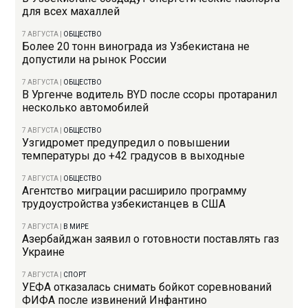
для всех махаллей
7 АВГУСТА
|
ОБЩЕСТВО
Более 20 тонн винограда из Узбекистана не
допустили на рынок России
7 АВГУСТА
|
ОБЩЕСТВО
В Ургенче водитель BYD после ссоры протаранил
несколько автомобилей
7 АВГУСТА
|
ОБЩЕСТВО
Узгидромет предупредил о повышении
температуры до +42 градусов в выходные
7 АВГУСТА
|
ОБЩЕСТВО
Агентство миграции расширило программу
трудоустройства узбекистанцев в США
7 АВГУСТА
|
В МИРЕ
Азербайджан заявил о готовности поставлять газ
Украине
7 АВГУСТА
|
СПОРТ
УЕФА отказалась снимать бойкот соревнований
ФИФА после извинений Инфантино