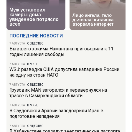
ПОСЛЕДНИЕ НОВОСТИ
7 АВГУСТА
|
ОБЩЕСТВО
Бывшего хокима Намангана приговорили к 11
годам лишения свободы
7 АВГУСТА
|
В МИРЕ
WSJ: разведка США допустила нападение России
на одну из стран НАТО
7 АВГУСТА
|
ОБЩЕСТВО
Грузовик MAN загорелся и перевернулся на
трассе в Самаркандской области
7 АВГУСТА
|
В МИРЕ
В Саудовской Аравии заподозрили Иран в
подготовке нападения
7 АВГУСТА
|
ОБЩЕСТВО
В Узбекистане создадут энергетические паспорта