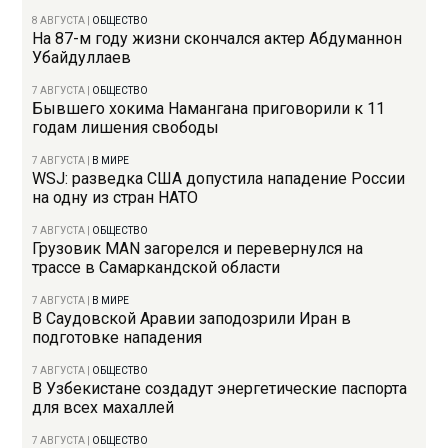
8 АВГУСТА
|
ОБЩЕСТВО
На 87-м году жизни скончался актер Абдуманнон
Убайдуллаев
7 АВГУСТА
|
ОБЩЕСТВО
Бывшего хокима Намангана приговорили к 11
годам лишения свободы
7 АВГУСТА
|
В МИРЕ
WSJ: разведка США допустила нападение России
на одну из стран НАТО
7 АВГУСТА
|
ОБЩЕСТВО
Грузовик MAN загорелся и перевернулся на
трассе в Самаркандской области
7 АВГУСТА
|
В МИРЕ
В Саудовской Аравии заподозрили Иран в
подготовке нападения
7 АВГУСТА
|
ОБЩЕСТВО
В Узбекистане создадут энергетические паспорта
для всех махаллей
7 АВГУСТА
|
ОБЩЕСТВО