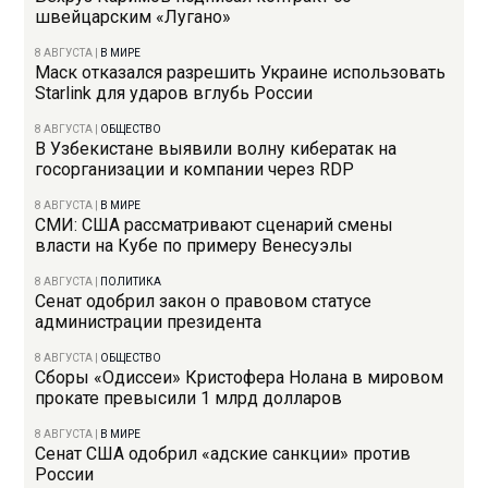
швейцарским «Лугано»
8 АВГУСТА
|
В МИРЕ
Маск отказался разрешить Украине использовать
Starlink для ударов вглубь России
8 АВГУСТА
|
ОБЩЕСТВО
В Узбекистане выявили волну кибератак на
госорганизации и компании через RDP
8 АВГУСТА
|
В МИРЕ
СМИ: США рассматривают сценарий смены
власти на Кубе по примеру Венесуэлы
8 АВГУСТА
|
ПОЛИТИКА
Сенат одобрил закон о правовом статусе
администрации президента
8 АВГУСТА
|
ОБЩЕСТВО
Сборы «Одиссеи» Кристофера Нолана в мировом
прокате превысили 1 млрд долларов
8 АВГУСТА
|
В МИРЕ
Сенат США одобрил «адские санкции» против
России