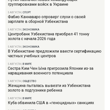
группировками войск в Украине
5 АВГУСТА
|
СПОРТ
Фабио Каннаваро опроверг слухи о своей
зарплате в сборной Узбекистана
5 АВГУСТА
|
ЭКОНОМИКА
Центробанк Узбекистана приобрел 41 тонну
золота с начала 2026 года
5 АВГУСТА
|
ЭКОНОМИКА
В Узбекистане предложили ввести сертификацию
частных учебных центров
5 АВГУСТА
|
В МИРЕ
Сестра Ким Чен Ына пригрозила Японии из-за
наращивания военного потенциала
5 АВГУСТА
|
ОБЩЕСТВО
Женщина пыталась вывезти из Узбекистана
золото в подгузнике ребенка
5 АВГУСТА
|
В МИРЕ
Куба обвинила США в «геноцидных» санкциях