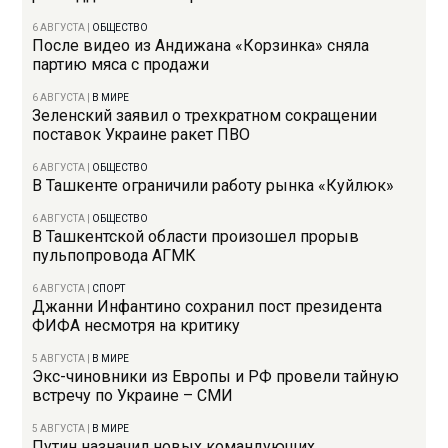
6 АВГУСТА
|
ОБЩЕСТВО
После видео из Андижана «Корзинка» сняла
партию мяса с продажи
6 АВГУСТА
|
В МИРЕ
Зеленский заявил о трехкратном сокращении
поставок Украине ракет ПВО
6 АВГУСТА
|
ОБЩЕСТВО
В Ташкенте ограничили работу рынка «Куйлюк»
6 АВГУСТА
|
ОБЩЕСТВО
В Ташкентской области произошел прорыв
пульпопровода АГМК
6 АВГУСТА
|
СПОРТ
Джанни Инфантино сохранил пост президента
ФИФА несмотря на критику
5 АВГУСТА
|
В МИРЕ
Экс-чиновники из Европы и РФ провели тайную
встречу по Украине – СМИ
5 АВГУСТА
|
В МИРЕ
Путин назначил новых командующих