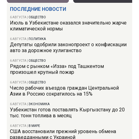
ПОСЛЕДНИЕ НОВОСТИ
6 АВГУСТА
|
ОБЩЕСТВО
Июль в Узбекистане оказался значительно жарче
климатической нормы
6 АВГУСТА
|
ПОЛИТИКА
Депутаты одобрили законопроект о конфискации
авто за дорожное хулиганство
6 АВГУСТА
|
ОБЩЕСТВО
Рядом с рынком «Изза» под Ташкентом
произошел крупный пожар
6 АВГУСТА
|
ОБЩЕСТВО
Число рабочих въездов граждан Центральной
Азии в Россию сократилось на 15%
6 АВГУСТА
|
ЭКОНОМИКА
Узбекистан готов поставлять Кыргызстану до 20
тыс. тонн топлива в месяц
6 АВГУСТА
|
В МИРЕ
США восстановили прежний уровень обмена
разведданными с Украиной