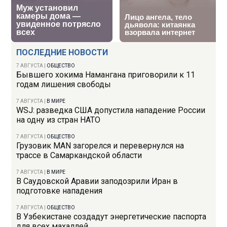
ПОСЛЕДНИЕ НОВОСТИ
7 АВГУСТА
|
ОБЩЕСТВО
Бывшего хокима Намангана приговорили к 11
годам лишения свободы
7 АВГУСТА
|
В МИРЕ
WSJ: разведка США допустила нападение России
на одну из стран НАТО
7 АВГУСТА
|
ОБЩЕСТВО
Грузовик MAN загорелся и перевернулся на
трассе в Самаркандской области
7 АВГУСТА
|
В МИРЕ
В Саудовской Аравии заподозрили Иран в
подготовке нападения
7 АВГУСТА
|
ОБЩЕСТВО
В Узбекистане создадут энергетические паспорта
для всех махаллей