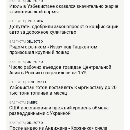
6 АВГУСТА
|
ОБЩЕСТВО
Июль в Узбекистане оказался значительно жарче
климатической нормы
6 АВГУСТА
|
ПОЛИТИКА
Депутаты одобрили законопроект о конфискации
авто за дорожное хулиганство
6 АВГУСТА
|
ОБЩЕСТВО
Рядом с рынком «Изза» под Ташкентом
произошел крупный пожар
6 АВГУСТА
|
ОБЩЕСТВО
Число рабочих въездов граждан Центральной
Азии в Россию сократилось на 15%
6 АВГУСТА
|
ЭКОНОМИКА
Узбекистан готов поставлять Кыргызстану до 20
тыс. тонн топлива в месяц
6 АВГУСТА
|
В МИРЕ
США восстановили прежний уровень обмена
разведданными с Украиной
6 АВГУСТА
|
ОБЩЕСТВО
После видео из Андижана «Корзинка» сняла