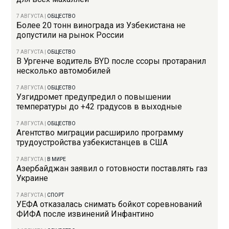
7 АВГУСТА
|
ОБЩЕСТВО
Более 20 тонн винограда из Узбекистана не
допустили на рынок России
7 АВГУСТА
|
ОБЩЕСТВО
В Ургенче водитель BYD после ссоры протаранил
несколько автомобилей
7 АВГУСТА
|
ОБЩЕСТВО
Узгидромет предупредил о повышении
температуры до +42 градусов в выходные
7 АВГУСТА
|
ОБЩЕСТВО
Агентство миграции расширило программу
трудоустройства узбекистанцев в США
7 АВГУСТА
|
В МИРЕ
Азербайджан заявил о готовности поставлять газ
Украине
7 АВГУСТА
|
СПОРТ
УЕФА отказалась снимать бойкот соревнований
ФИФА после извинений Инфантино