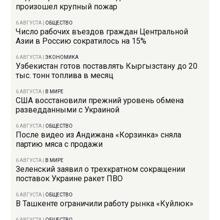
произошел крупный пожар
6 АВГУСТА
|
ОБЩЕСТВО
Число рабочих въездов граждан Центральной
Азии в Россию сократилось на 15%
6 АВГУСТА
|
ЭКОНОМИКА
Узбекистан готов поставлять Кыргызстану до 20
тыс. тонн топлива в месяц
6 АВГУСТА
|
В МИРЕ
США восстановили прежний уровень обмена
разведданными с Украиной
6 АВГУСТА
|
ОБЩЕСТВО
После видео из Андижана «Корзинка» сняла
партию мяса с продажи
6 АВГУСТА
|
В МИРЕ
Зеленский заявил о трехкратном сокращении
поставок Украине ракет ПВО
6 АВГУСТА
|
ОБЩЕСТВО
В Ташкенте ограничили работу рынка «Куйлюк»
6 АВГУСТА
|
ОБЩЕСТВО