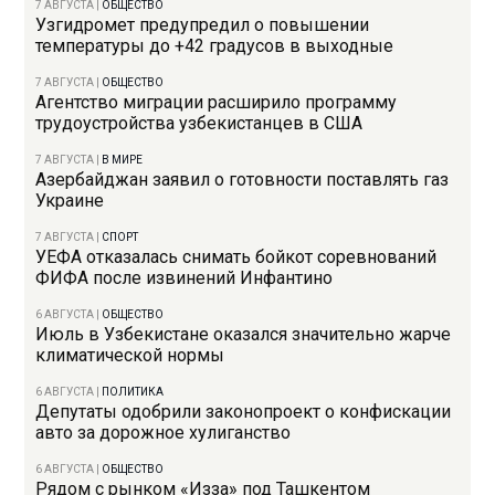
7 АВГУСТА
|
ОБЩЕСТВО
Узгидромет предупредил о повышении
температуры до +42 градусов в выходные
7 АВГУСТА
|
ОБЩЕСТВО
Агентство миграции расширило программу
трудоустройства узбекистанцев в США
7 АВГУСТА
|
В МИРЕ
Азербайджан заявил о готовности поставлять газ
Украине
7 АВГУСТА
|
СПОРТ
УЕФА отказалась снимать бойкот соревнований
ФИФА после извинений Инфантино
6 АВГУСТА
|
ОБЩЕСТВО
Июль в Узбекистане оказался значительно жарче
климатической нормы
6 АВГУСТА
|
ПОЛИТИКА
Депутаты одобрили законопроект о конфискации
авто за дорожное хулиганство
6 АВГУСТА
|
ОБЩЕСТВО
Рядом с рынком «Изза» под Ташкентом