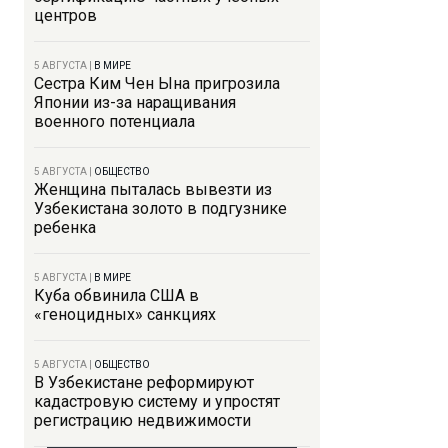
центров
5 АВГУСТА
|
В МИРЕ
Сестра Ким Чен Ына пригрозила
Японии из-за наращивания
военного потенциала
5 АВГУСТА
|
ОБЩЕСТВО
Женщина пыталась вывезти из
Узбекистана золото в подгузнике
ребенка
5 АВГУСТА
|
В МИРЕ
Куба обвинила США в
«геноцидных» санкциях
5 АВГУСТА
|
ОБЩЕСТВО
В Узбекистане реформируют
кадастровую систему и упростят
регистрацию недвижимости