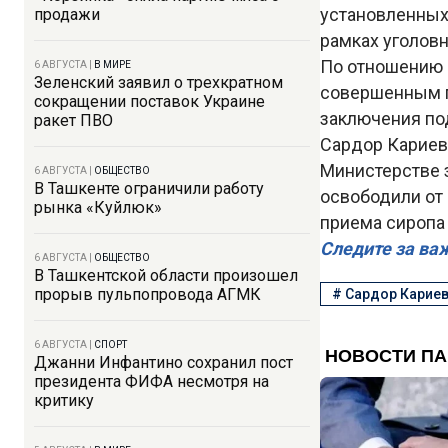
установленных
продажи
рамках уголовн
По отношению 
6 АВГУСТА
|
В МИРЕ
Зеленский заявил о трехкратном
совершенным п
сокращении поставок Украине
заключения по
ракет ПВО
Сардор Кариев
Министерстве з
6 АВГУСТА
|
ОБЩЕСТВО
В Ташкенте ограничили работу
освободили от 
рынка «Куйлюк»
приема сиропа 
Следите за ва
6 АВГУСТА
|
ОБЩЕСТВО
В Ташкентской области произошел
прорыв пульпопровода АГМК
#
Сардор Карие
6 АВГУСТА
|
СПОРТ
Джанни Инфантино сохранил пост
президента ФИФА несмотря на
критику