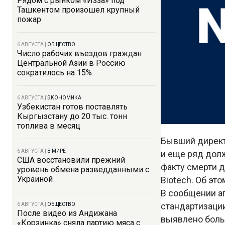
Рядом с рынком «Изза» под
Ташкентом произошел крупный
пожар
6 АВГУСТА
|
ОБЩЕСТВО
Число рабочих въездов граждан
Центральной Азии в Россию
сократилось на 15%
6 АВГУСТА
|
ЭКОНОМИКА
Узбекистан готов поставлять
Кыргызстану до 20 тыс. тонн
топлива в месяц
Бывший директ
6 АВГУСТА
|
В МИРЕ
и еще ряд дол
США восстановили прежний
факту смерти 
уровень обмена разведданными с
Украиной
Biotech. Об эт
В сообщении аг
стандартизации
6 АВГУСТА
|
ОБЩЕСТВО
После видео из Андижана
выявлено боль
«Корзинка» сняла партию мяса с