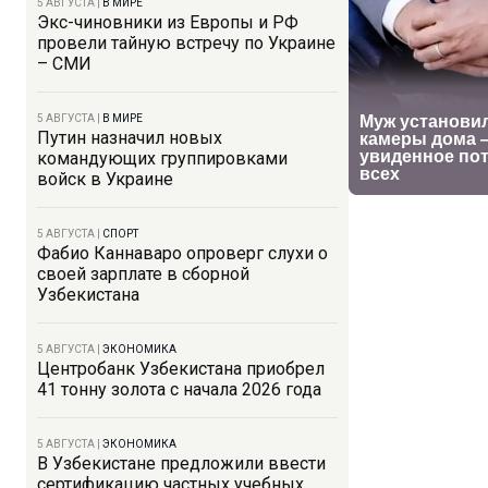
5 АВГУСТА
|
В МИРЕ
Экс-чиновники из Европы и РФ
провели тайную встречу по Украине
– СМИ
5 АВГУСТА
|
В МИРЕ
Путин назначил новых
командующих группировками
войск в Украине
5 АВГУСТА
|
СПОРТ
Фабио Каннаваро опроверг слухи о
своей зарплате в сборной
Узбекистана
5 АВГУСТА
|
ЭКОНОМИКА
Центробанк Узбекистана приобрел
41 тонну золота с начала 2026 года
5 АВГУСТА
|
ЭКОНОМИКА
В Узбекистане предложили ввести
сертификацию частных учебных