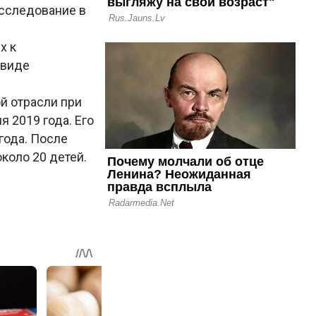
сследование в
х к
 виде
й отрасли при
 2019 года. Его
года. После
коло 20 детей.