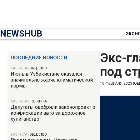
NEWSHUB
ЭКОН
Экс-г
ПОСЛЕДНИЕ НОВОСТИ
под с
6 АВГУСТА
|
ОБЩЕСТВО
Июль в Узбекистане оказался
значительно жарче климатической
10 ФЕВРАЛЯ 2023
|
ОБ
нормы
6 АВГУСТА
|
ПОЛИТИКА
Депутаты одобрили законопроект о
конфискации авто за дорожное
хулиганство
6 АВГУСТА
|
ОБЩЕСТВО