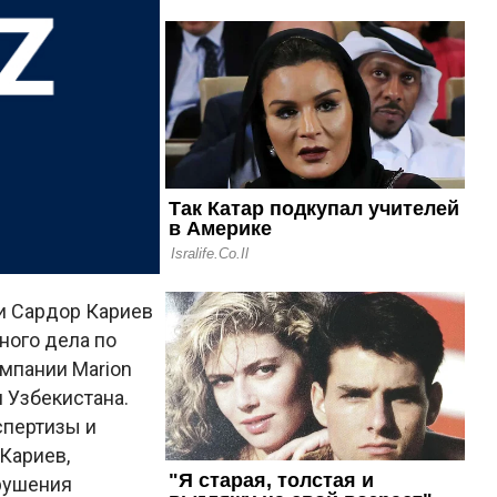
и Сардор Кариев
ного дела по
омпании Marion
 Узбекистана.
спертизы и
Кариев,
рушения