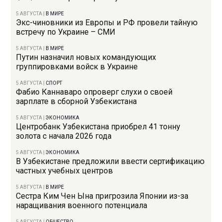
5 АВГУСТА
|
В МИРЕ
Экс-чиновники из Европы и РФ провели тайную
встречу по Украине – СМИ
5 АВГУСТА
|
В МИРЕ
Путин назначил новых командующих
группировками войск в Украине
5 АВГУСТА
|
СПОРТ
Фабио Каннаваро опроверг слухи о своей
зарплате в сборной Узбекистана
5 АВГУСТА
|
ЭКОНОМИКА
Центробанк Узбекистана приобрел 41 тонну
золота с начала 2026 года
5 АВГУСТА
|
ЭКОНОМИКА
В Узбекистане предложили ввести сертификацию
частных учебных центров
5 АВГУСТА
|
В МИРЕ
Сестра Ким Чен Ына пригрозила Японии из-за
наращивания военного потенциала
5 АВГУСТА
|
ОБЩЕСТВО