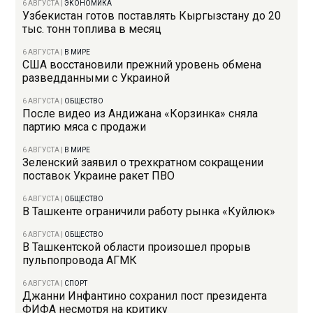
6 АВГУСТА
|
ЭКОНОМИКА
Узбекистан готов поставлять Кыргызстану до 20
тыс. тонн топлива в месяц
6 АВГУСТА
|
В МИРЕ
США восстановили прежний уровень обмена
разведданными с Украиной
6 АВГУСТА
|
ОБЩЕСТВО
После видео из Андижана «Корзинка» сняла
партию мяса с продажи
6 АВГУСТА
|
В МИРЕ
Зеленский заявил о трехкратном сокращении
поставок Украине ракет ПВО
6 АВГУСТА
|
ОБЩЕСТВО
В Ташкенте ограничили работу рынка «Куйлюк»
6 АВГУСТА
|
ОБЩЕСТВО
В Ташкентской области произошел прорыв
пульпопровода АГМК
6 АВГУСТА
|
СПОРТ
Джанни Инфантино сохранил пост президента
ФИФА несмотря на критику