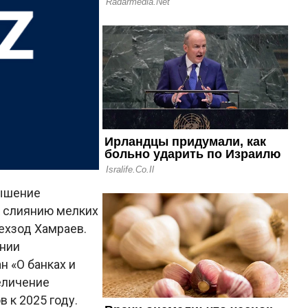
вышение
к слиянию мелких
ехзод Хамраев.
ении
н «О банках и
еличение
 к 2025 году.