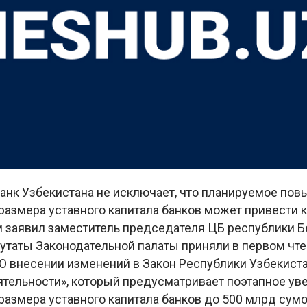
анк Узбекистана не исключает, что планируемое по
размера уставного капитала банков может привести 
м заявил заместитель председателя ЦБ республики Б
путаты Законодательной палаты приняли в первом чт
О внесении изменений в Закон Республики Узбекиста
ятельности», который предусматривает поэтапное ув
азмера уставного капитала банков до 500 млрд сумов