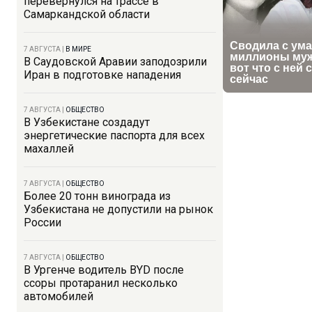
перевернулся на трассе в
Самаркандской области
7 АВГУСТА
|
В МИРЕ
В Саудовской Аравии заподозрили
Иран в подготовке нападения
7 АВГУСТА
|
ОБЩЕСТВО
В Узбекистане создадут
энергетические паспорта для всех
махаллей
7 АВГУСТА
|
ОБЩЕСТВО
Более 20 тонн винограда из
Узбекистана не допустили на рынок
России
7 АВГУСТА
|
ОБЩЕСТВО
В Ургенче водитель BYD после
ссоры протаранил несколько
автомобилей