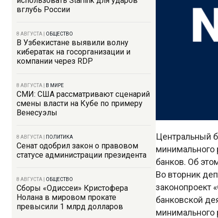
использовать Starlink для ударов
вглубь России
8 АВГУСТА
|
ОБЩЕСТВО
В Узбекистане выявили волну
кибератак на госорганизации и
компании через RDP
8 АВГУСТА
|
В МИРЕ
СМИ: США рассматривают сценарий
смены власти на Кубе по примеру
Венесуэлы
Центральный б
8 АВГУСТА
|
ПОЛИТИКА
Сенат одобрил закон о правовом
минимального 
статусе администрации президента
банков. Об это
Во вторник де
8 АВГУСТА
|
ОБЩЕСТВО
законопроект «
Сборы «Одиссеи» Кристофера
Нолана в мировом прокате
банковской де
превысили 1 млрд долларов
минимального р