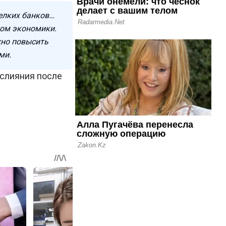
елких банков…
том экономики.
жно повысить
ми.
 слияния после