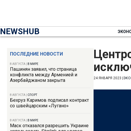
NEWSHUB
ЭКОН
Центро
ПОСЛЕДНИЕ НОВОСТИ
исклю
8 АВГУСТА
|
В МИРЕ
Пашинян заявил, что страница
конфликта между Арменией и
24 ЯНВАРЯ 2023
|
ЭКО
Азербайджаном закрыта
8 АВГУСТА
|
СПОРТ
Бехруз Каримов подписал контракт
со швейцарским «Лугано»
8 АВГУСТА
|
В МИРЕ
Маск отказался разрешить Украине