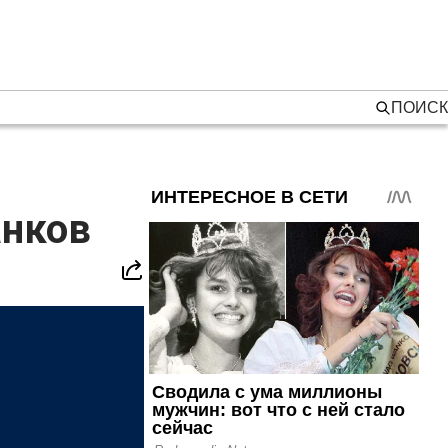
ПОИСК
анков