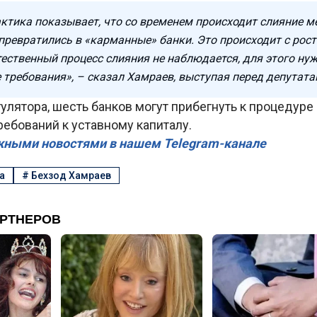
ктика показывает, что со временем происходит слияние м
 превратились в «карманные» банки. Это происходит с рос
тественный процесс слияния не наблюдается, для этого ну
требования», – сказал Хамраев, выступая перед депутата
улятора, шесть банков могут прибегнуть к процедуре
ебований к уставному капиталу.
жными новостями в нашем Telegram-канале
а
#
Бехзод Хамраев