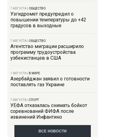
7 АВГУСТА
|
ОБЩЕСТВО
Узгидромет предупредил о
повышении температуры до +42
градусов в выходные
7 АВГУСТА
|
ОБЩЕСТВО
Агентство миграции расширило
программу трудоустройства
узбекистанцев в США
7 АВГУСТА
|
В МИРЕ
Азербайджан заявил о готовности
поставлять газ Украине
7 АВГУСТА
|
СПОРТ
УЕФА отказалась снимать бойкот
соревнований ФИФА после
извинений Инфантино
ВСЕ НОВОСТИ