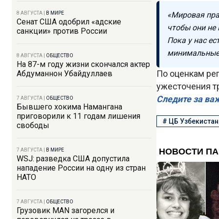
8 АВГУСТА
|
В МИРЕ
«Мировая пра
Сенат США одобрил «адские
чтобы они не
санкции» против России
Пока у нас ес
минимальные 
8 АВГУСТА
|
ОБЩЕСТВО
На 87-м году жизни скончался актер
По оценкам рег
Абдуманнон Убайдуллаев
ужесточения тр
Следите за ва
7 АВГУСТА
|
ОБЩЕСТВО
Бывшего хокима Намангана
приговорили к 11 годам лишения
#
ЦБ Узбекистан
свободы
7 АВГУСТА
|
В МИРЕ
WSJ: разведка США допустила
нападение России на одну из стран
НАТО
7 АВГУСТА
|
ОБЩЕСТВО
Грузовик MAN загорелся и