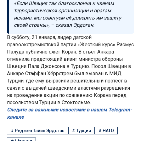
«Если Швеция так благосклонна к членам
террористической организации и врагам
ислама, мы советуем ей доверить им защиту
своей страны», – сказал Эрдоган.
В субботу, 21 января, лидер датской
правоэкстремистской партии «Жесткий курс» Расмус
Палуда публично сжег Коран. В ответ Анкара
отменила предстоящий визит министра обороны
Швеции Пала Джонсона в Турцию. Посол Швеции в
Анкаре Стаффан Хёррстрем был вызван в МИД
Турции, где ему выразили решительный протест в
связи с выдачей шведскими властями разрешения
на проведение акции по сожжению Корана перед
посольством Турции в Стокгольме.
Следите за важными новостями в нашем Telegram-
канале
#
Реджеп Тайип Эрдоган
#
Турция
#
НАТО