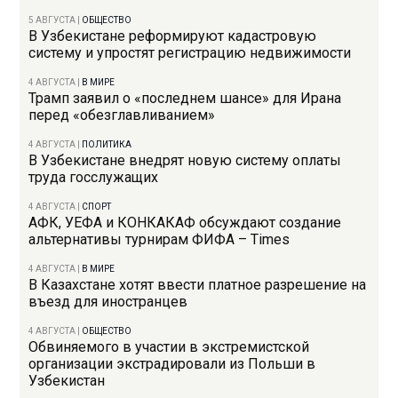
5 АВГУСТА
|
ОБЩЕСТВО
В Узбекистане реформируют кадастровую
систему и упростят регистрацию недвижимости
4 АВГУСТА
|
В МИРЕ
Трамп заявил о «последнем шансе» для Ирана
перед «обезглавливанием»
4 АВГУСТА
|
ПОЛИТИКА
В Узбекистане внедрят новую систему оплаты
труда госслужащих
4 АВГУСТА
|
СПОРТ
АФК, УЕФА и КОНКАКАФ обсуждают создание
альтернативы турнирам ФИФА – Times
4 АВГУСТА
|
В МИРЕ
В Казахстане хотят ввести платное разрешение на
въезд для иностранцев
4 АВГУСТА
|
ОБЩЕСТВО
Обвиняемого в участии в экстремистской
организации экстрадировали из Польши в
Узбекистан