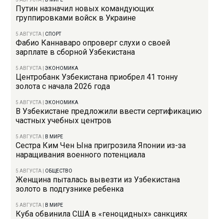
Путин назначил новых командующих
группировками войск в Украине
5 АВГУСТА
|
СПОРТ
Фабио Каннаваро опроверг слухи о своей
зарплате в сборной Узбекистана
5 АВГУСТА
|
ЭКОНОМИКА
Центробанк Узбекистана приобрел 41 тонну
золота с начала 2026 года
5 АВГУСТА
|
ЭКОНОМИКА
В Узбекистане предложили ввести сертификацию
частных учебных центров
5 АВГУСТА
|
В МИРЕ
Сестра Ким Чен Ына пригрозила Японии из-за
наращивания военного потенциала
5 АВГУСТА
|
ОБЩЕСТВО
Женщина пыталась вывезти из Узбекистана
золото в подгузнике ребенка
5 АВГУСТА
|
В МИРЕ
Куба обвинила США в «геноцидных» санкциях