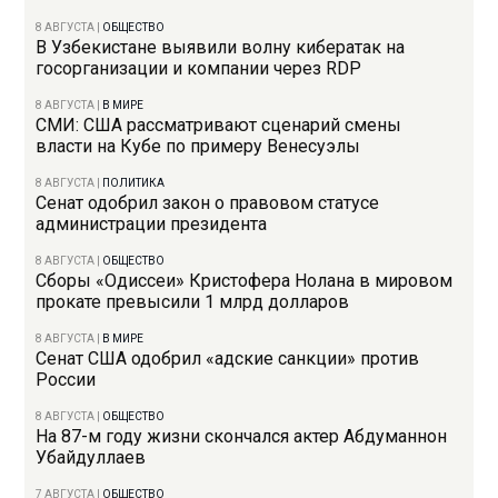
8 АВГУСТА
|
ОБЩЕСТВО
В Узбекистане выявили волну кибератак на
госорганизации и компании через RDP
8 АВГУСТА
|
В МИРЕ
СМИ: США рассматривают сценарий смены
власти на Кубе по примеру Венесуэлы
8 АВГУСТА
|
ПОЛИТИКА
Сенат одобрил закон о правовом статусе
администрации президента
8 АВГУСТА
|
ОБЩЕСТВО
Сборы «Одиссеи» Кристофера Нолана в мировом
прокате превысили 1 млрд долларов
8 АВГУСТА
|
В МИРЕ
Сенат США одобрил «адские санкции» против
России
8 АВГУСТА
|
ОБЩЕСТВО
На 87-м году жизни скончался актер Абдуманнон
Убайдуллаев
7 АВГУСТА
|
ОБЩЕСТВО