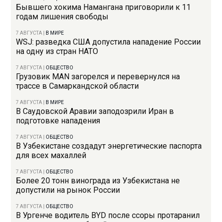
Бывшего хокима Намангана приговорили к 11
годам лишения свободы
7 АВГУСТА
|
В МИРЕ
WSJ: разведка США допустила нападение России
на одну из стран НАТО
7 АВГУСТА
|
ОБЩЕСТВО
Грузовик MAN загорелся и перевернулся на
трассе в Самаркандской области
7 АВГУСТА
|
В МИРЕ
В Саудовской Аравии заподозрили Иран в
подготовке нападения
7 АВГУСТА
|
ОБЩЕСТВО
В Узбекистане создадут энергетические паспорта
для всех махаллей
7 АВГУСТА
|
ОБЩЕСТВО
Более 20 тонн винограда из Узбекистана не
допустили на рынок России
7 АВГУСТА
|
ОБЩЕСТВО
В Ургенче водитель BYD после ссоры протаранил