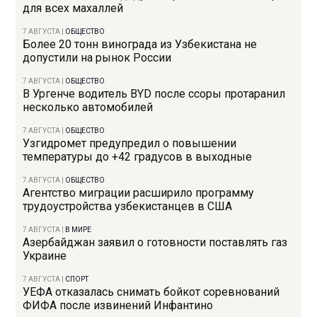
для всех махаллей
7 АВГУСТА
|
ОБЩЕСТВО
Более 20 тонн винограда из Узбекистана не
допустили на рынок России
7 АВГУСТА
|
ОБЩЕСТВО
В Ургенче водитель BYD после ссоры протаранил
несколько автомобилей
7 АВГУСТА
|
ОБЩЕСТВО
Узгидромет предупредил о повышении
температуры до +42 градусов в выходные
7 АВГУСТА
|
ОБЩЕСТВО
Агентство миграции расширило программу
трудоустройства узбекистанцев в США
7 АВГУСТА
|
В МИРЕ
Азербайджан заявил о готовности поставлять газ
Украине
7 АВГУСТА
|
СПОРТ
УЕФА отказалась снимать бойкот соревнований
ФИФА после извинений Инфантино