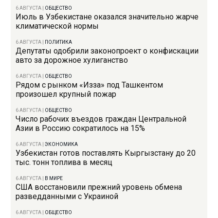
6 АВГУСТА
|
ОБЩЕСТВО
Июль в Узбекистане оказался значительно жарче
климатической нормы
6 АВГУСТА
|
ПОЛИТИКА
Депутаты одобрили законопроект о конфискации
авто за дорожное хулиганство
6 АВГУСТА
|
ОБЩЕСТВО
Рядом с рынком «Изза» под Ташкентом
произошел крупный пожар
6 АВГУСТА
|
ОБЩЕСТВО
Число рабочих въездов граждан Центральной
Азии в Россию сократилось на 15%
6 АВГУСТА
|
ЭКОНОМИКА
Узбекистан готов поставлять Кыргызстану до 20
тыс. тонн топлива в месяц
6 АВГУСТА
|
В МИРЕ
США восстановили прежний уровень обмена
разведданными с Украиной
6 АВГУСТА
|
ОБЩЕСТВО