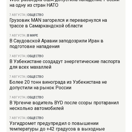
на одну из стран НАТО
7 АВГУСТА
|
ОБЩЕСТВО
Грузовик MAN загорелся и перевернулся на
трассе в Самаркандской области
7 АВГУСТА
|
В МИРЕ
В Саудовской Аравии заподозрили Иран в
подготовке нападения
7 АВГУСТА
|
ОБЩЕСТВО
В Узбекистане создадут энергетические паспорта
для всех махаллей
7 АВГУСТА
|
ОБЩЕСТВО
Более 20 тонн винограда из Узбекистана не
допустили на рынок России
7 АВГУСТА
|
ОБЩЕСТВО
В Ургенче водитель BYD после ссоры протаранил
несколько автомобилей
7 АВГУСТА
|
ОБЩЕСТВО
Узгидромет предупредил о повышении
температуры до +42 градусов в выходные