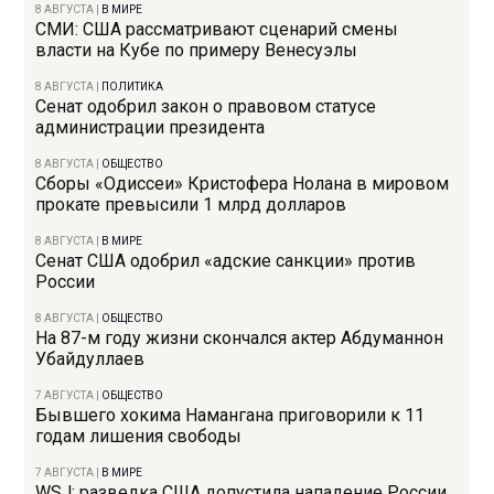
8 АВГУСТА
|
В МИРЕ
СМИ: США рассматривают сценарий смены
власти на Кубе по примеру Венесуэлы
8 АВГУСТА
|
ПОЛИТИКА
Сенат одобрил закон о правовом статусе
администрации президента
8 АВГУСТА
|
ОБЩЕСТВО
Сборы «Одиссеи» Кристофера Нолана в мировом
прокате превысили 1 млрд долларов
8 АВГУСТА
|
В МИРЕ
Сенат США одобрил «адские санкции» против
России
8 АВГУСТА
|
ОБЩЕСТВО
На 87-м году жизни скончался актер Абдуманнон
Убайдуллаев
7 АВГУСТА
|
ОБЩЕСТВО
Бывшего хокима Намангана приговорили к 11
годам лишения свободы
7 АВГУСТА
|
В МИРЕ
WSJ: разведка США допустила нападение России