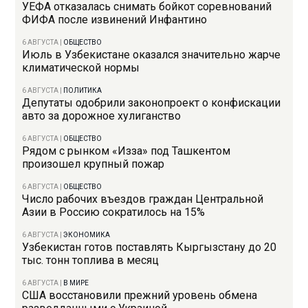
УЕФА отказалась снимать бойкот соревнований
ФИФА после извинений Инфантино
6 АВГУСТА
|
ОБЩЕСТВО
Июль в Узбекистане оказался значительно жарче
климатической нормы
6 АВГУСТА
|
ПОЛИТИКА
Депутаты одобрили законопроект о конфискации
авто за дорожное хулиганство
6 АВГУСТА
|
ОБЩЕСТВО
Рядом с рынком «Изза» под Ташкентом
произошел крупный пожар
6 АВГУСТА
|
ОБЩЕСТВО
Число рабочих въездов граждан Центральной
Азии в Россию сократилось на 15%
6 АВГУСТА
|
ЭКОНОМИКА
Узбекистан готов поставлять Кыргызстану до 20
тыс. тонн топлива в месяц
6 АВГУСТА
|
В МИРЕ
США восстановили прежний уровень обмена