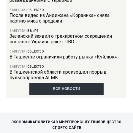
разведданными с Украиной
6 АВГУСТА
|
ОБЩЕСТВО
После видео из Андижана «Корзинка» сняла
партию мяса с продажи
6 АВГУСТА
|
В МИРЕ
Зеленский заявил о трехкратном сокращении
поставок Украине ракет ПВО
6 АВГУСТА
|
ОБЩЕСТВО
В Ташкенте ограничили работу рынка «Куйлюк»
6 АВГУСТА
|
ОБЩЕСТВО
В Ташкентской области произошел прорыв
пульпопровода АГМК
ВСЕ НОВОСТИ
ЭКОНОМИКА
ПОЛИТИКА
В МИРЕ
ПРОИСШЕСТВИЯ
ОБЩЕСТВО
СПОРТ
О САЙТЕ