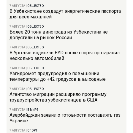
7 АВГУСТА
|
ОБЩЕСТВО
В Узбекистане создадут энергетические паспорта
для всех махаллей
7 АВГУСТА
|
ОБЩЕСТВО
Более 20 тонн винограда из Узбекистана не
допустили на рынок России
7 АВГУСТА
|
ОБЩЕСТВО
В Ургенче водитель BYD после ссоры протаранил
несколько автомобилей
7 АВГУСТА
|
ОБЩЕСТВО
Узгидромет предупредил о повышении
температуры до +42 градусов в выходные
7 АВГУСТА
|
ОБЩЕСТВО
Агентство миграции расширило программу
трудоустройства узбекистанцев в США
7 АВГУСТА
|
В МИРЕ
Азербайджан заявил о готовности поставлять газ
Украине
7 АВГУСТА
|
СПОРТ