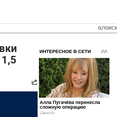
ПОИСК
авки
 1,5