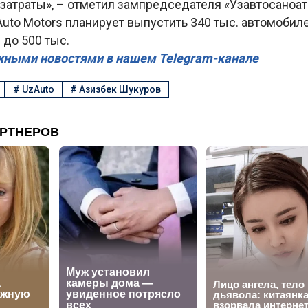
затраты», – отметил зампредседателя «Узавтосаноат
Auto Motors планирует выпустить 340 тыс. автомобилей
 до 500 тыс.
жными новостями в нашем Telegram-канале
#
UzAuto
#
Азизбек Шукуров