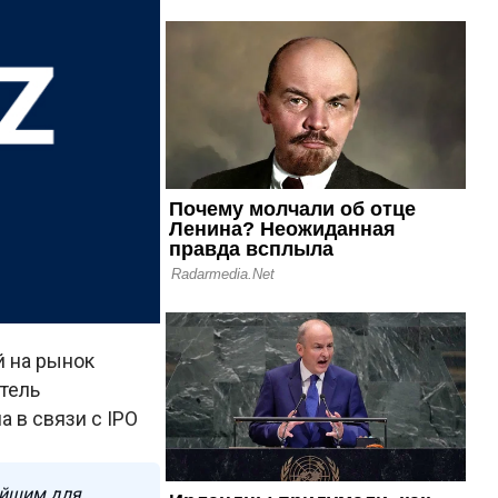
й на рынок
итель
 в связи с IPO
ейшим для