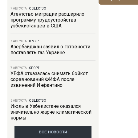
7 АВГУСТА
|
ОБЩЕСТВО
Агентство миграции расширило
программу трудоустройства
узбекистанцев в США
7 АВГУСТА
|
В МИРЕ
Азербайджан заявил о готовности
поставлять газ Украине
7 АВГУСТА
|
СПОРТ
УЕФА отказалась снимать бойкот
соревнований ФИФА после
извинений Инфантино
6 АВГУСТА
|
ОБЩЕСТВО
Июль в Узбекистане оказался
значительно жарче климатической
нормы
ВСЕ НОВОСТИ