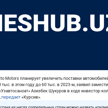
to Motors планирует увеличить поставки автомобиле
 тыс. в этом году до 60 тыс. в 2023-м, заявил замест
Узавтосаноат» Азизбек Шукуров в ходе инвестор-кола
,
передает
«Курсив».
стана из числа сопредельных стран можно назвать крупн