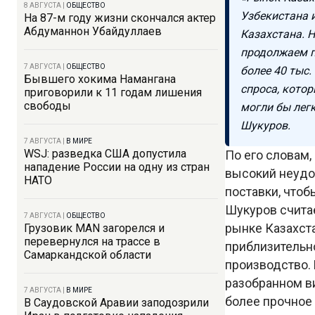
8 АВГУСТА
|
ОБЩЕСТВО
Узбекистана 
На 87-м году жизни скончался актер
Абдуманнон Убайдуллаев
Казахстана. 
продолжаем п
7 АВГУСТА
|
ОБЩЕСТВО
более 40 тыс
Бывшего хокима Намангана
спроса, кото
приговорили к 11 годам лишения
свободы
могли бы легк
Шукуров.
7 АВГУСТА
|
В МИРЕ
WSJ: разведка США допустила
По его словам,
нападение России на одну из стран
высокий неудо
НАТО
поставки, что
Шукуров считае
7 АВГУСТА
|
ОБЩЕСТВО
рынке Казахст
Грузовик MAN загорелся и
перевернулся на трассе в
приблизительно
Самаркандской области
производство.
разобранном ви
7 АВГУСТА
|
В МИРЕ
более прочное 
В Саудовской Аравии заподозрили