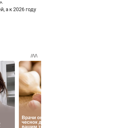
».
, а к 2026 году