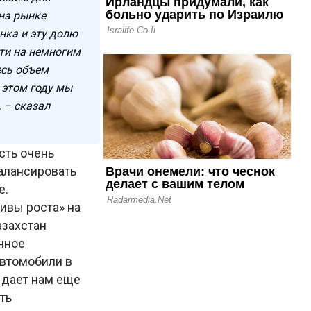
 на рынке
нка и эту долю
ти на немногим
есь объем
 этом году мы
 – сказал
сть очень
алансировать
е.
ивы роста» на
азахстан
очное
автомобили в
о дает нам еще
ть