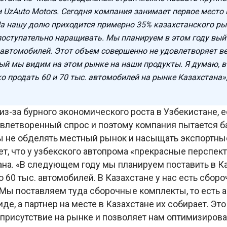
и UzAuto Motors. Сегодня компания занимает первое место
На нашу долю приходится примерно 35% казахстанского ры
оступательно наращивать. Мы планируем в этом году вый
. автомобилей. Этот объем совершенно не удовлетворяет в
рый мы видим на этом рынке на наши продукты. Я думаю, в
о продать 60 и 70 тыс. автомобилей на рынке Казахстана»,
 из-за бурного экономического роста в Узбекистане, е
влетворенный спрос и поэтому компания пытается б
бы не обделять местный рынок и насыщать экспортны
т, что у узбекского автопрома «прекрасные перспект
ана. «В следующем году мы планируем поставить в К
 60 тыс. автомобилей. В Казахстане у нас есть сбор
 Мы поставляем туда сборочные комплекты, то есть 
де, а партнер на месте в Казахстане их собирает. Эт
присутствие на рынке и позволяет нам оптимизирова