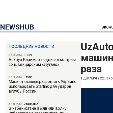
NEWSHUB
ЭКОН
UzAuto
ПОСЛЕДНИЕ НОВОСТИ
машин 
8 АВГУСТА
|
СПОРТ
Бехруз Каримов подписал контракт
со швейцарским «Лугано»
раза
8 АВГУСТА
|
В МИРЕ
1 ДЕКАБРЯ 2022
|
ЭКО
Маск отказался разрешить Украине
использовать Starlink для ударов
вглубь России
8 АВГУСТА
|
ОБЩЕСТВО
В Узбекистане выявили волну