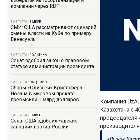
кибератак на госорганизации и
компании через RDP
8 АВГУСТА
|
В МИРЕ
СМИ: США рассматривают сценарий
смены власти на Кубе по примеру
Венесуэлы
8 АВГУСТА
|
ПОЛИТИКА
Сенат одобрил закон о правовом
статусе администрации президента
8 АВГУСТА
|
ОБЩЕСТВО
Сборы «Одиссеи» Кристофера
Нолана в мировом прокате
превысили 1 млрд долларов
Компания UzAu
Казахстана с 40
8 АВГУСТА
|
В МИРЕ
председателя «
Сенат США одобрил «адские
производителя
санкции» против России
«Рынок Казах