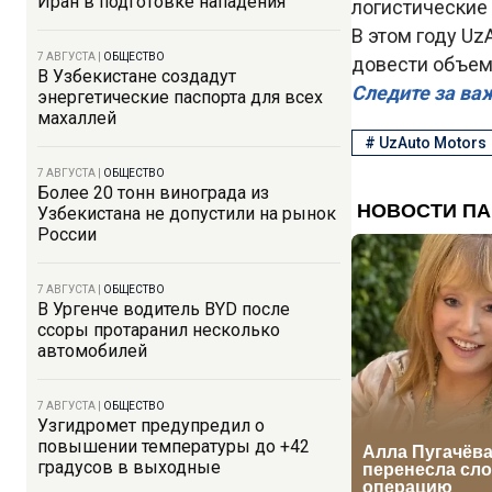
Иран в подготовке нападения
логистические 
В этом году Uz
7 АВГУСТА
|
ОБЩЕСТВО
довести объем
В Узбекистане создадут
Следите за ва
энергетические паспорта для всех
махаллей
#
UzAuto Motors
7 АВГУСТА
|
ОБЩЕСТВО
Более 20 тонн винограда из
Узбекистана не допустили на рынок
России
7 АВГУСТА
|
ОБЩЕСТВО
В Ургенче водитель BYD после
ссоры протаранил несколько
автомобилей
7 АВГУСТА
|
ОБЩЕСТВО
Узгидромет предупредил о
повышении температуры до +42
градусов в выходные