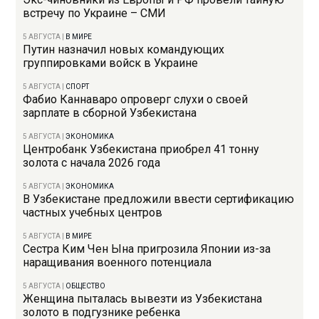
встречу по Украине – СМИ
5 АВГУСТА
|
В МИРЕ
Путин назначил новых командующих
группировками войск в Украине
5 АВГУСТА
|
СПОРТ
Фабио Каннаваро опроверг слухи о своей
зарплате в сборной Узбекистана
5 АВГУСТА
|
ЭКОНОМИКА
Центробанк Узбекистана приобрел 41 тонну
золота с начала 2026 года
5 АВГУСТА
|
ЭКОНОМИКА
В Узбекистане предложили ввести сертификацию
частных учебных центров
5 АВГУСТА
|
В МИРЕ
Сестра Ким Чен Ына пригрозила Японии из-за
наращивания военного потенциала
5 АВГУСТА
|
ОБЩЕСТВО
Женщина пыталась вывезти из Узбекистана
золото в подгузнике ребенка