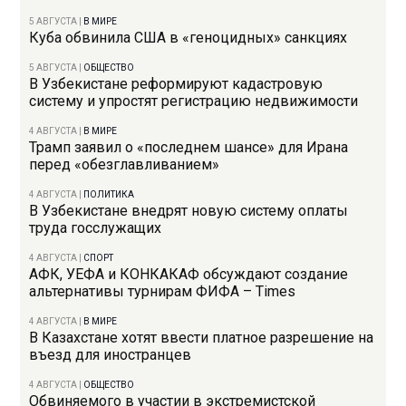
5 АВГУСТА
|
В МИРЕ
Куба обвинила США в «геноцидных» санкциях
5 АВГУСТА
|
ОБЩЕСТВО
В Узбекистане реформируют кадастровую
систему и упростят регистрацию недвижимости
4 АВГУСТА
|
В МИРЕ
Трамп заявил о «последнем шансе» для Ирана
перед «обезглавливанием»
4 АВГУСТА
|
ПОЛИТИКА
В Узбекистане внедрят новую систему оплаты
труда госслужащих
4 АВГУСТА
|
СПОРТ
АФК, УЕФА и КОНКАКАФ обсуждают создание
альтернативы турнирам ФИФА – Times
4 АВГУСТА
|
В МИРЕ
В Казахстане хотят ввести платное разрешение на
въезд для иностранцев
4 АВГУСТА
|
ОБЩЕСТВО
Обвиняемого в участии в экстремистской