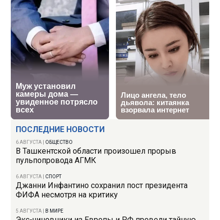
ПОСЛЕДНИЕ НОВОСТИ
6 АВГУСТА
|
ОБЩЕСТВО
В Ташкентской области произошел прорыв
пульпопровода АГМК
6 АВГУСТА
|
СПОРТ
Джанни Инфантино сохранил пост президента
ФИФА несмотря на критику
5 АВГУСТА
|
В МИРЕ
Экс-чиновники из Европы и РФ провели тайную