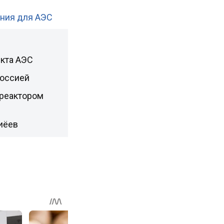
ания для АЭС
екта АЭС
Россией
 реактором
иёев