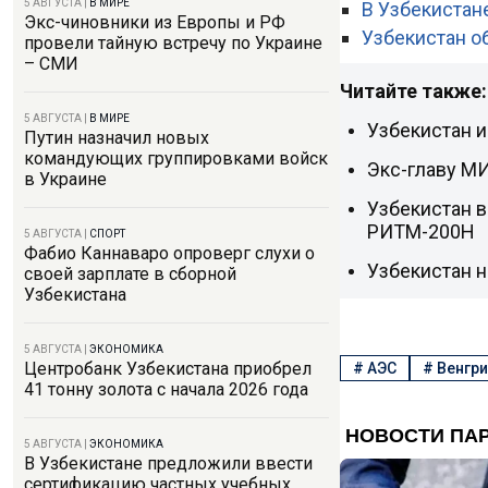
5 АВГУСТА
|
В МИРЕ
В Узбекистан
Экс-чиновники из Европы и РФ
Узбекистан о
провели тайную встречу по Украине
– СМИ
Читайте также:
5 АВГУСТА
|
В МИРЕ
Узбекистан и
Путин назначил новых
командующих группировками войск
Экс-главу МИ
в Украине
Узбекистан в
РИТМ-200Н
5 АВГУСТА
|
СПОРТ
Фабио Каннаваро опроверг слухи о
Узбекистан 
своей зарплате в сборной
Узбекистана
5 АВГУСТА
|
ЭКОНОМИКА
Центробанк Узбекистана приобрел
#
АЭС
#
Венгри
41 тонну золота с начала 2026 года
5 АВГУСТА
|
ЭКОНОМИКА
В Узбекистане предложили ввести
сертификацию частных учебных