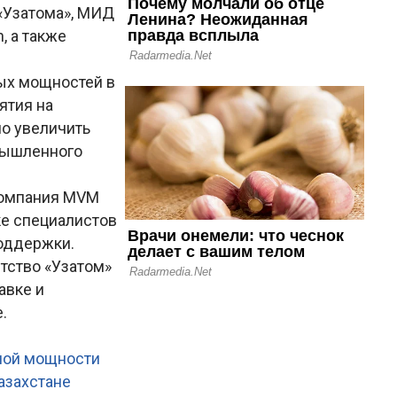
«Узатома», МИД
, а также
ых мощностей в
ятия на
но увеличить
мышленного
компания MVM
ке специалистов
оддержки.
нтство «Узатом»
авке и
.
ьшой мощности
азахстане