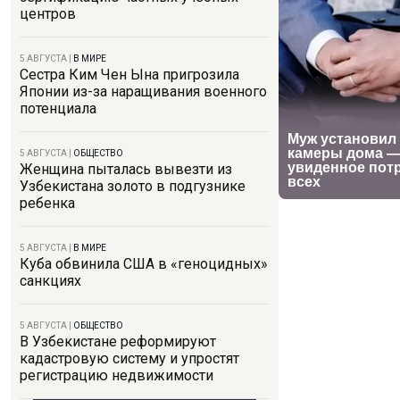
центров
5 АВГУСТА
|
В МИРЕ
Сестра Ким Чен Ына пригрозила
Японии из-за наращивания военного
потенциала
5 АВГУСТА
|
ОБЩЕСТВО
Женщина пыталась вывезти из
Узбекистана золото в подгузнике
ребенка
5 АВГУСТА
|
В МИРЕ
Куба обвинила США в «геноцидных»
санкциях
5 АВГУСТА
|
ОБЩЕСТВО
В Узбекистане реформируют
кадастровую систему и упростят
регистрацию недвижимости