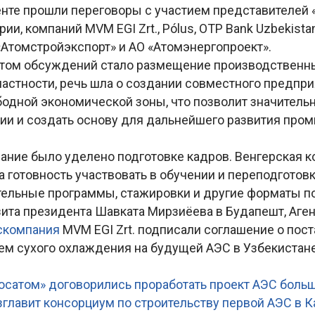
енте прошли переговоры с участием представителей 
ии, компаний MVM EGI Zrt., Pólus, OTP Bank Uzbekistan
«Атомстройэкспорт» и АО «Атомэнергопроект».
том обсуждений стало размещение производственн
частности, речь шла о создании совместного предпри
бодной экономической зоны, что позволит значитель
ии и создать основу для дальнейшего развития про
ание было уделено подготовке кадров. Венгерская 
ла готовность участвовать в обучении и переподготов
тельные программы, стажировки и другие форматы п
зита президента Шавката Мирзиёева в Будапешт, Аге
скомпания
MVM EGI Zrt. подписали соглашение о пост
ем сухого охлаждения на будущей АЭС в Узбекистане
Росатом» договорились проработать проект АЭС бол
зглавит консорциум по строительству первой АЭС в К