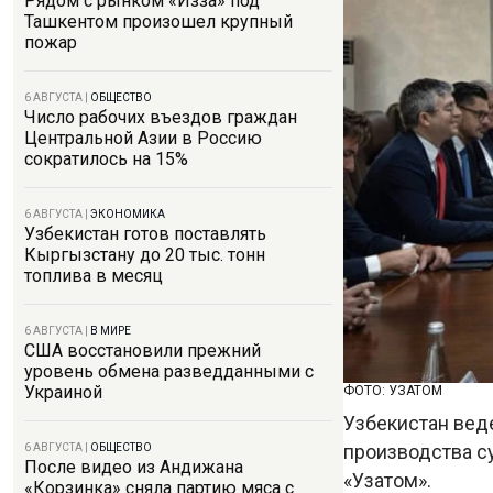
Рядом с рынком «Изза» под
Ташкентом произошел крупный
пожар
6 АВГУСТА
|
ОБЩЕСТВО
Число рабочих въездов граждан
Центральной Азии в Россию
сократилось на 15%
6 АВГУСТА
|
ЭКОНОМИКА
Узбекистан готов поставлять
Кыргызстану до 20 тыс. тонн
топлива в месяц
6 АВГУСТА
|
В МИРЕ
США восстановили прежний
уровень обмена разведданными с
Украиной
ФОТО: УЗАТОМ
Узбекистан вед
производства с
6 АВГУСТА
|
ОБЩЕСТВО
После видео из Андижана
«Узатом».
«Корзинка» сняла партию мяса с