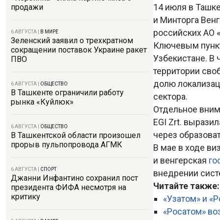
14 июля в Ташк
продажи
и Минторга Венгр
российских АО 
6 АВГУСТА
|
В МИРЕ
Зеленский заявил о трехкратном
Ключевым пунк
сокращении поставок Украине ракет
Узбекистане. В 
ПВО
территории сво
долю локализац
6 АВГУСТА
|
ОБЩЕСТВО
В Ташкенте ограничили работу
сектора.
рынка «Куйлюк»
Отдельное вним
EGI Zrt. вырази
6 АВГУСТА
|
ОБЩЕСТВО
через образова
В Ташкентской области произошел
прорыв пульпопровода АГМК
В мае в ходе ви
и венгерская
го
6 АВГУСТА
|
СПОРТ
внедрении сист
Джанни Инфантино сохранил пост
Читайте также:
президента ФИФА несмотря на
критику
«Узатом» и «
«Росатом» во